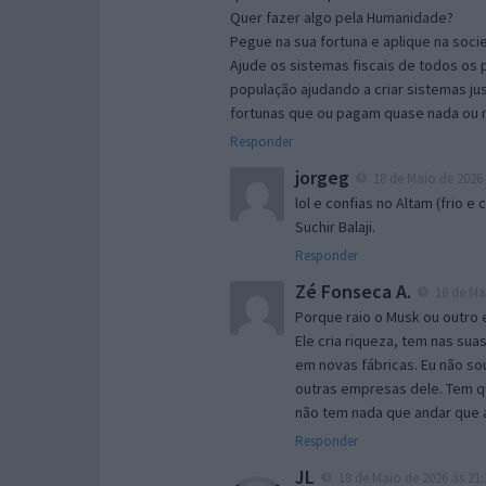
Quer fazer algo pela Humanidade?
Pegue na sua fortuna e aplique na soci
Ajude os sistemas fiscais de todos os 
população ajudando a criar sistemas j
fortunas que ou pagam quase nada ou 
Responder
jorgeg
18 de Maio de 2026 
lol e confias no Altam (frio 
Suchir Balaji.
Responder
Zé Fonseca A.
18 de Mai
Porque raio o Musk ou outro 
Ele cria riqueza, tem nas s
em novas fábricas. Eu não sou
outras empresas dele. Tem q
não tem nada que andar que a
Responder
JL
18 de Maio de 2026 às 21: