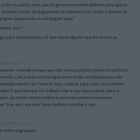
e todos os países para que os governos tenham dinheiro para aplicar
ar sistemas justos de pagamento de impostos por todos e formas de
u pagam quase nada ou não pagam nada.”
mudar isso ?
algo para a humanidade, só que houve alguém que lhe trocou as
2026 às 07:42
 a mudar o mundo porque que não começa já pelos próprios políticos
m tão com a sede em Portugal tem e estão na Holanda para não
exemplo aonde vais fazer as tuas comprar para a tua casa nenhum
que é que tem que ser o Musk a dar a sua riqueza para salvar o
país. as coisas seriam melhor e essa tua conversa é mesmo
uer ficar em casa sem fazer nenhum e ganhar o seu.
o de 2026 às 12:15
ke muito engraçadas