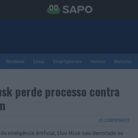
Windows
Linux
Smartphones
Humor
Motores
usk perde processo contra
an
25 COMENTÁRIOS
 inteligência artificial, Elon Musk saiu derrotado no