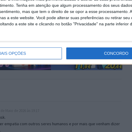
Vietname
timento.
Tenha em atenção que algum processamento dos seus dados
nsentimento, mas que tem o direito de se opor a esse processamento. A
as a este website. Você pode alterar suas preferências ou retirar seu
tando a este site e clicando no botão "Privacidade" na parte inferior 
AIS OPÇÕES
CONCORDO
 de Maio de 2026 às 19:17
sk.
ter empatia com outros seres humanos e por mais que venham dizer
.