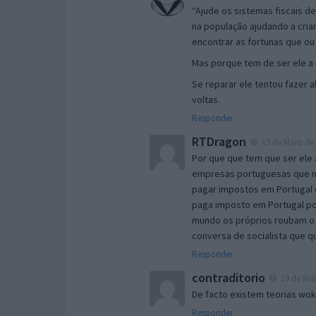
“Ajude os sistemas fiscais d
na população ajudando a cri
encontrar as fortunas que o
Mas porque tem de ser ele a 
Se reparar ele tentou fazer 
voltas.
Responder
RTDragon
19 de Maio de 
Por que que tem que ser ele
empresas portuguesas que ne
pagar impostos em Portugal 
paga imposto em Portugal por
mundo os próprios roubam o 
conversa de socialista que q
Responder
contraditorio
19 de Mai
De facto existem teorias wo
Responder