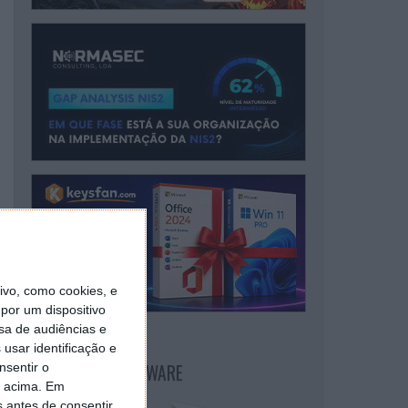
vo, como cookies, e
por um dispositivo
sa de audiências e
usar identificação e
NEWSLETTER PPLWARE
nsentir o
o acima. Em
s antes de consentir