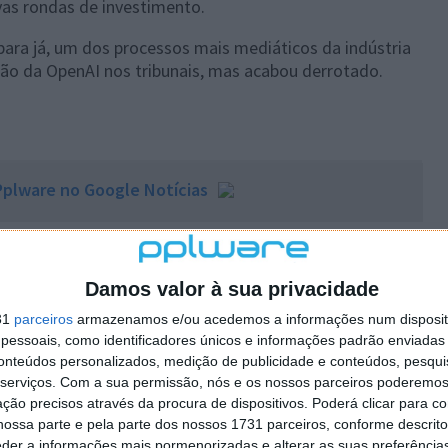
as rondas de investimento.
para já, um dos processos mais mediáticos da indústria
ção da OpenAI nos tribunais, mas acabou derrotado.
plware no Google Notícias
Autor:
Pedro Pinto
Damos valor à sua privacidade
31
parceiros
armazenamos e/ou acedemos a informações num dispositi
essoais, como identificadores únicos e informações padrão enviadas 
conteúdos personalizados, medição de publicidade e conteúdos, pesqui
serviços.
Com a sua permissão, nós e os nossos parceiros poderemos 
ção precisos através da procura de dispositivos. Poderá clicar para co
PRÓXIMO ARTIGO
ossa parte e pela parte dos nossos 1731 parceiros, conforme descrit
ntos
Hell Let Loose: Vietnam, o regresso ao
eder a informações mais pormenorizadas e alterar as suas preferência