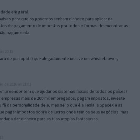
edade em geral.
países para que os governos tenham dinheiro para aplicar na
ustos de pagamento de impostos por todos e formas de encontrar as
não pagam nada.
às 20:18
e cara de psicopata) que alegadamente unalive um whistleblower,
o de 2026 às 21:02
empreendor tem que ajudar os sistemas fiscais de todos os países?
uas empresas mais de 200 mil empregados, pagam impostos, investe
 fã da personalidade dele, mas sei o que é a Tesla, a SpaceX e as
ue pagar impostos sobre os lucros onde tem os seus negócios, mas
ndar a dar dinheiro para as tuas utopias fantasiosas.
13