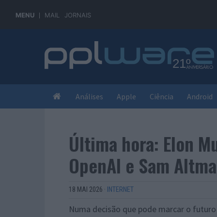
MENU
MAIL
JORNAIS
Análises
Apple
Ciência
Android
Última hora: Elon M
OpenAI e Sam Altm
18 MAI 2026
·
INTERNET
Numa decisão que pode marcar o futuro da