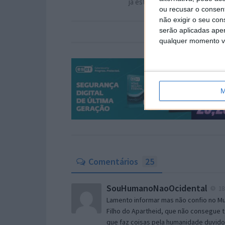
já este mês! Saiba quais
ou recusar o consen
não exigir o seu co
serão aplicadas apen
qualquer momento vol
M
Comentários
25
SouHumanoNaoOcidental
18
Lamento informar mas não confio no Mu
Filho do Apartheid, que não consegue 
que faz coisas pela humanidade duvido