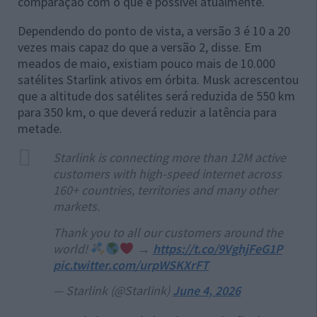
comparação com o que é possível atualmente.
Dependendo do ponto de vista, a versão 3 é 10 a 20
vezes mais capaz do que a versão 2, disse. Em
meados de maio, existiam pouco mais de 10.000
satélites Starlink ativos em órbita. Musk acrescentou
que a altitude dos satélites será reduzida de 550 km
para 350 km, o que deverá reduzir a latência para
metade.
Starlink is connecting more than 12M active
customers with high-speed internet across
160+ countries, territories and many other
markets.
Thank you to all our customers around the
world!
→
https://t.co/9VghjFeG1P
pic.twitter.com/urpWSKXrFT
— Starlink (@Starlink)
June 4, 2026