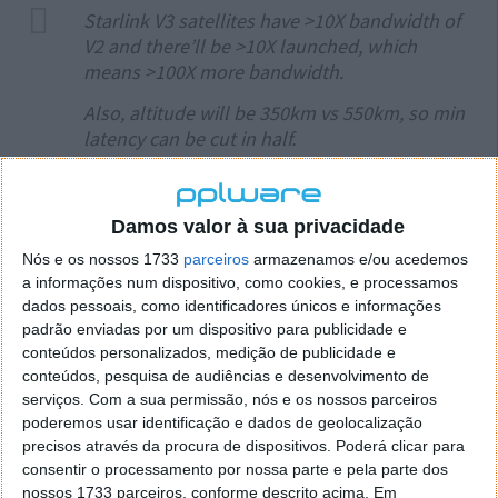
Starlink V3 satellites have >10X bandwidth of
V2 and there’ll be >10X launched, which
means >100X more bandwidth.
Also, altitude will be 350km vs 550km, so min
latency can be cut in half.
Light travels 300km/ms in space, so physics
round trip min latency drops to <5ms.
Damos valor à sua privacidade
— Elon Musk (@elonmusk)
June 4, 2026
Nós e os nossos 1733
parceiros
armazenamos e/ou acedemos
a informações num dispositivo, como cookies, e processamos
O Starlink será uma peça fundamental no plano de
dados pessoais, como identificadores únicos e informações
negócios da SpaceX daqui para a frente. De acordo
padrão enviadas por um dispositivo para publicidade e
com um documento regulatório recente, a divisão
conteúdos personalizados, medição de publicidade e
representou 60% da receita total da SpaceX, de 18,7
conteúdos, pesquisa de audiências e desenvolvimento de
mil milhões de dólares em 2025. Multiplicar a largura
serviços.
Com a sua permissão, nós e os nossos parceiros
de banda disponível por muitas vezes provavelmente
poderemos usar identificação e dados de geolocalização
atrairá mais clientes e gerará ainda mais receitas.
precisos através da procura de dispositivos. Poderá clicar para
consentir o processamento por nossa parte e pela parte dos
No entanto, ainda existem obstáculos significativos,
nossos 1733 parceiros, conforme descrito acima. Em