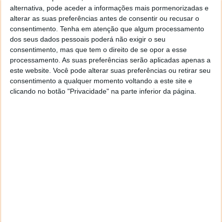
dado que a SpaceX continua a receber queixas de
alternativa, pode aceder a informações mais pormenorizadas e
alterar as suas preferências antes de consentir ou recusar o
cidadãos preocupados, astrónomos e diversos
consentimento.
Tenha em atenção que algum processamento
grupos ambientalistas em relação a questões como a
dos seus dados pessoais poderá não exigir o seu
poluição luminosa e a sobrepopulação da órbita da
consentimento, mas que tem o direito de se opor a esse
Terra com material artificial. E, de facto, colocar os
processamento. As suas preferências serão aplicadas apenas a
seus satélites no espaço também continua a ser um
este website. Você pode alterar suas preferências ou retirar seu
desafio.
consentimento a qualquer momento voltando a este site e
clicando no botão "Privacidade" na parte inferior da página.
Acompanhe o Pplware no Google Notícias
Proponha uma correção, faça uma sugestão
Autor:
Pedro Simões