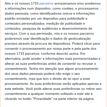
traduzido para o idioma escolhido. é o final de um
Nós e os nossos 1733
parceiros
armazenamos e/ou acedemos
processo simples e que vai certamente ajudar.
a informações num dispositivo, como cookies, e processamos
dados pessoais, como identificadores únicos e informações
Esta é uma novidade já acessível a todos os
padrão enviadas por um dispositivo para publicidade e
utilizadores do Google Translator e pronta para ser
conteúdos personalizados, medição de publicidade e
usada. Bastará carregar a imagem e escolher o
conteúdos, pesquisa de audiências e desenvolvimento de
serviços.
Com a sua permissão, nós e os nossos parceiros
idioma pretendido, tendo rapidamente acesso a tudo
poderemos usar identificação e dados de geolocalização
traduzido, dentro da imagem e pronto a ser
precisos através da procura de dispositivos. Poderá clicar para
descarregado.
consentir o processamento por nossa parte e pela parte dos
nossos 1733 parceiros, conforme descrito acima. Em
alternativa, pode aceder a informações mais pormenorizadas e
alterar as suas preferências antes de consentir ou recusar o
Este artigo tem mais de um ano
consentimento.
Tenha em atenção que algum processamento
dos seus dados pessoais poderá não exigir o seu
consentimento, mas que tem o direito de se opor a esse
processamento. As suas preferências serão aplicadas apenas a
Acompanhe o Pplware no Google Notícias
este website. Você pode alterar suas preferências ou retirar seu
consentimento a qualquer momento voltando a este site e
clicando no botão "Privacidade" na parte inferior da página.
Proponha uma correção, faça uma sugestão