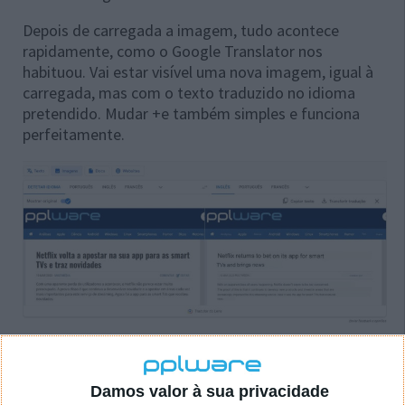
Depois de carregada a imagem, tudo acontece
rapidamente, como o Google Translator nos
habituou. Vai estar visível uma nova imagem, igual à
carregada, mas com o texto traduzido no idioma
pretendido. Mudar +e também simples e funciona
perfeitamente.
No final, o utilizador tem acesso a duas opções. Ou
copia o texto e já traduzido detetado na imagem ou
Damos valor à sua privacidade
descarrega uma nova, com o texto substituído e