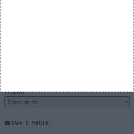
Teste a velocidade da sua Internet
CATEGORIAS
Categorias
ARQUIVO
Arquivo
CANAL DE YOUTUBE