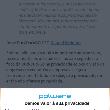
terceiros. Infelizmente, o nosso acordo de
sindicação de pesquisa da Microsoft impede-
nos de fazer mais com as propriedades da
Microsoft. No entanto, temos pressionado
continuamente e esperamos estar a fazer
mais em breve.
Disse DuckDuckGO CEO
Gabriel Weinber
.
Embora não pareça muito importante uma vez que,
tecnicamente, os utilizadores não são seguidos, o
foco da DuckDuckGo na privacidade coloca a visão da
empresa em xeque. Ou a empresa assegura
transversalmente tudo em relação à privacidade, ou
então não oferece privacidade.
Após a Bleeping Computer ter publicado os tweets, a
DuckDuckGo enviou uma declaração à publicação
onde era dito que será mais clara com a parceria
Damos valor à sua privacidade
Microsoft e que continuará a melhorar o direito dos