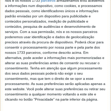
Nós e os nossos 1733
parceiros
armazenamos e/ou acedemos
utilizadores à privacidade:
a informações num dispositivo, como cookies, e processamos
dados pessoais, como identificadores únicos e informações
Sempre tivemos o maior cuidado em nunca
padrão enviadas por um dispositivo para publicidade e
prometer o anonimato durante a navegação,
conteúdos personalizados, medição de publicidade e
porque isso francamente não é possível, dada
conteúdos, pesquisa de audiências e desenvolvimento de
a rapidez com que os localizadores mudam a
serviços.
Com a sua permissão, nós e os nossos parceiros
forma como trabalham para escapar às
poderemos usar identificação e dados de geolocalização
proteções e às ferramentas que atualmente
precisos através da procura de dispositivos. Poderá clicar para
oferecemos (...).
consentir o processamento por nossa parte e pela parte dos
nossos 1733 parceiros, conforme descrito acima. Em
Do que estamos aqui a falar é de uma
alternativa, pode aceder a informações mais pormenorizadas e
proteção acima e abaixo que a maioria dos
alterar as suas preferências antes de consentir ou recusar o
navegadores nem sequer tenta fazer - ou seja,
consentimento.
Tenha em atenção que algum processamento
bloquear scripts de seguimento de terceiros
dos seus dados pessoais poderá não exigir o seu
consentimento, mas que tem o direito de se opor a esse
antes de serem carregados em websites de
processamento. As suas preferências serão aplicadas apenas a
terceiros. Porque estamos a fazer isto onde
este website. Você pode alterar suas preferências ou retirar seu
podemos, os utilizadores ainda estão a obter
consentimento a qualquer momento voltando a este site e
significativamente mais proteção de
clicando no botão "Privacidade" na parte inferior da página.
privacidade com o DuckDuckGo do que se
utilizassem Safari, Firefox e outros