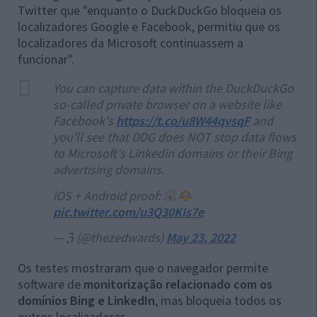
Twitter que "enquanto o DuckDuckGo bloqueia os
localizadores Google e Facebook, permitiu que os
localizadores da Microsoft continuassem a
funcionar".
You can capture data within the DuckDuckGo
so-called private browser on a website like
Facebook's
https://t.co/u8W44qvsqF
and
you'll see that DDG does NOT stop data flows
to Microsoft's Linkedin domains or their Bing
advertising domains.
iOS + Android proof: ‍
pic.twitter.com/u3Q30KIs7e
— ℨ (@thezedwards)
May 23, 2022
Os testes mostraram que o navegador permite
software de
monitorização relacionado com os
domínios Bing e LinkedIn
, mas bloqueia todos os
outros localizadores.