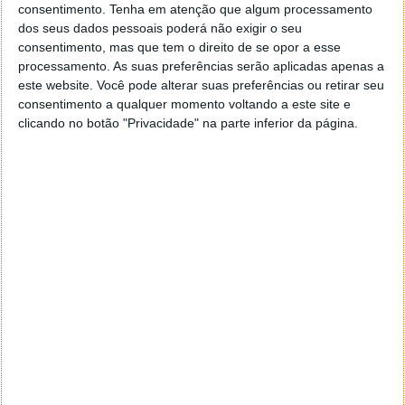
consentimento.
Tenha em atenção que algum processamento
dos seus dados pessoais poderá não exigir o seu
consentimento, mas que tem o direito de se opor a esse
processamento. As suas preferências serão aplicadas apenas a
este website. Você pode alterar suas preferências ou retirar seu
consentimento a qualquer momento voltando a este site e
clicando no botão "Privacidade" na parte inferior da página.
Comentários
27
Anónimo
8 de Março de 2024 às 19:06
Reservo já este primeiro comentário para os críticos, façam
um favor à malta e mantenham as teorias do “Bitcoin é
uma bolha” organizados aqui em baixo por favor ↓
Responder
David Guerreiro
8 de Março de 2024 às 19:55
Bitcoin é uma bolha. Bitcoin é ponzi scheme. Satisfeito?
Responder
iDroid
8 de Março de 2024 às 23:49
Bitcoin é uma bolha de sabão.