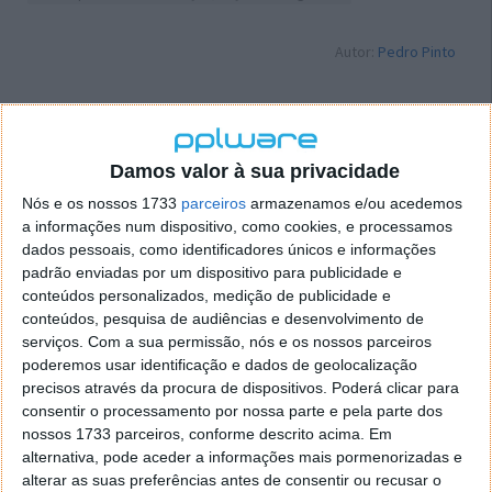
Autor:
Pedro Pinto
Tags:
bitcoin
Criptomoedas
Damos valor à sua privacidade
Nós e os nossos 1733
parceiros
armazenamos e/ou acedemos
PRÓXIMO ARTIGO
a informações num dispositivo, como cookies, e processamos
Between Horizons já tem data de lançamento
dados pessoais, como identificadores únicos e informações
padrão enviadas por um dispositivo para publicidade e
conteúdos personalizados, medição de publicidade e
ARTIGO ANTERIOR
conteúdos, pesquisa de audiências e desenvolvimento de
iServices lança Atelier iS em nova loja da Bélgica
serviços.
Com a sua permissão, nós e os nossos parceiros
poderemos usar identificação e dados de geolocalização
precisos através da procura de dispositivos. Poderá clicar para
consentir o processamento por nossa parte e pela parte dos
nossos 1733 parceiros, conforme descrito acima. Em
alternativa, pode aceder a informações mais pormenorizadas e
alterar as suas preferências antes de consentir ou recusar o