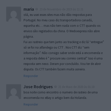
maria
23 de Novembro de 2019 às 11:21
olá, eu usei esses sites mas não dão respostas para
Portugal. No meu caso diz transportadora canadá,
espanha etc… mas não tem nada com o CTT quando os
envios são registados da china. O Wedoexpress não abre
página.
Fui ao rastreio que tem junto ao tracking e diz lá “entregue”
só se foi na alfandega ou CTT . Nos CTT diz “sem
informação”. Não consigo saber onde está a encomenda e
a resposta deles é ” procure seu correio central” Isso é uma
resposta sem nexo. Deram por concluído. Vou ter de abrir
disputa. Os CTT também fazem muita asneira.
Responder
Jose Rodrigues
21 de Maio de 2020 às 01:18
boa noite como encontro o numero de rasteio de uma
encomenda no eBay o artigo bem da Holanda.
Responder