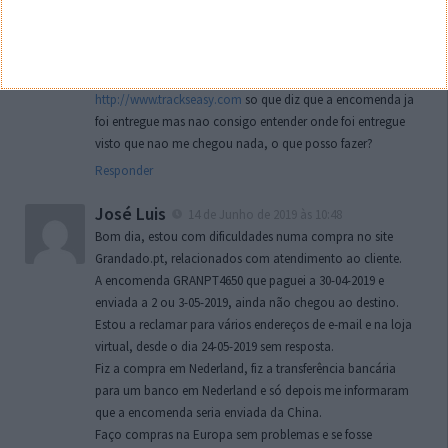
Paulo Delgado
6 de Fevereiro de 2019 às 10:26
Bom dia malta…
Fiz uma compra pela Internet em novembro onde me
deram este n° mh1811141855457136pz para seguir neste site
http://www.trackseasy.com
so que diz que a encomenda ja
foi entregue mas nao consigo entender onde foi entregue
visto que nao me chegou nada, o que posso fazer?
Responder
José Luis
14 de Junho de 2019 às 10:48
Bom dia, estou com dificuldades numa compra no site
Grandado.pt, relacionados com atendimento ao cliente.
A encomenda GRANPT4650 que paguei a 30-04-2019 e
enviada a 2 ou 3-05-2019, ainda não chegou ao destino.
Estou a reclamar para vários endereços de e-mail e na loja
virtual, desde o dia 24-05-2019 sem resposta.
Fiz a compra em Nederland, fiz a transferência bancária
para um banco em Nederland e só depois me informaram
que a encomenda seria enviada da China.
Faço compras na Europa sem problemas e se fosse