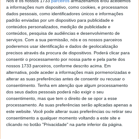
Nós e os nossos 1733
parceiros
armazenamos e/ou acedemos
Ao abrir o site, carregue na primeira imagem que
a informações num dispositivo, como cookies, e processamos
contém a mensagem "Click here to track worldwide
dados pessoais, como identificadores únicos e informações
postal carrier shipment". Irá surgir uma janela em
padrão enviadas por um dispositivo para publicidade e
pop-up onde deverá inserir o seu código e carregar
conteúdos personalizados, medição de publicidade e
em track. De seguida, serão apresentadas todas as
conteúdos, pesquisa de audiências e desenvolvimento de
informações sobre a sua encomenda.
serviços.
Com a sua permissão, nós e os nossos parceiros
poderemos usar identificação e dados de geolocalização
precisos através da procura de dispositivos. Poderá clicar para
consentir o processamento por nossa parte e pela parte dos
nossos 1733 parceiros, conforme descrito acima. Em
alternativa, pode aceder a informações mais pormenorizadas e
alterar as suas preferências antes de consentir ou recusar o
consentimento.
Tenha em atenção que algum processamento
dos seus dados pessoais poderá não exigir o seu
consentimento, mas que tem o direito de se opor a esse
processamento. As suas preferências serão aplicadas apenas a
este website. Você pode alterar suas preferências ou retirar seu
consentimento a qualquer momento voltando a este site e
Trackingmore
clicando no botão "Privacidade" na parte inferior da página.
Tal como as propostas anteriores, o Trackingmore é