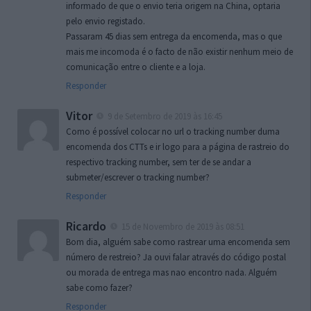
informado de que o envio teria origem na China, optaria
pelo envio registado.
Passaram 45 dias sem entrega da encomenda, mas o que
mais me incomoda é o facto de não existir nenhum meio de
comunicação entre o cliente e a loja.
Responder
Vitor
9 de Setembro de 2019 às 16:45
Como é possível colocar no url o tracking number duma
encomenda dos CTTs e ir logo para a página de rastreio do
respectivo tracking number, sem ter de se andar a
submeter/escrever o tracking number?
Responder
Ricardo
15 de Novembro de 2019 às 08:51
Bom dia, alguém sabe como rastrear uma encomenda sem
número de restreio? Ja ouvi falar através do código postal
ou morada de entrega mas nao encontro nada. Alguém
sabe como fazer?
Responder