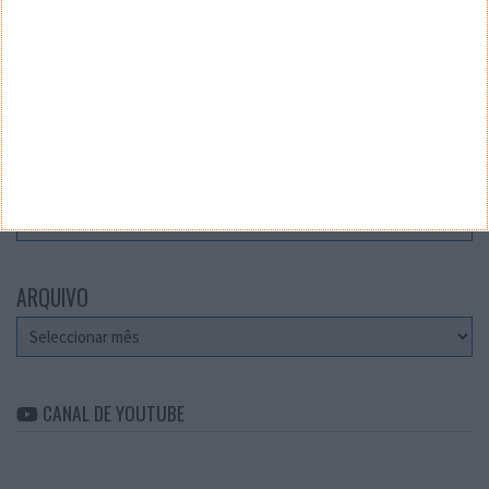
Teste a velocidade da sua Internet
CATEGORIAS
Categorias
ARQUIVO
Arquivo
CANAL DE YOUTUBE