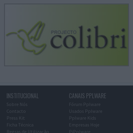
INSTITUCIONAL
CANAIS PPLWARE
Sobre Nós
Fórum Pplware
Contacto
Usados Pplware
Press Kit
Pplware Kids
Ficha Técnica
Empresas Hoje
Regras de Utilização
PiPplware