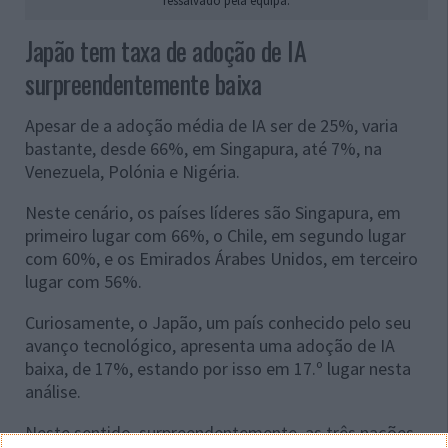
ressalvado pela equipa.
Japão tem taxa de adoção de IA
surpreendentemente baixa
Apesar de a adoção média de IA ser de 25%, varia
bastante, desde 66%, em Singapura, até 7%, na
Venezuela, Polónia e Nigéria.
Neste cenário, os países líderes são Singapura, em
primeiro lugar com 66%, o Chile, em segundo lugar
com 60%, e os Emirados Árabes Unidos, em terceiro
lugar com 56%.
Curiosamente, o Japão, um país conhecido pelo seu
avanço tecnológico, apresenta uma adoção de IA
baixa, de 17%, estando por isso em 17.º lugar nesta
análise.
Neste sentido, surpreendentemente, as três nações