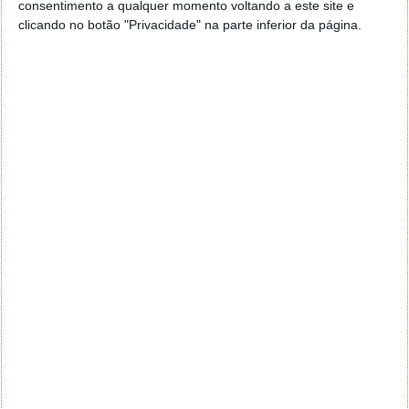
consentimento a qualquer momento voltando a este site e
clicando no botão "Privacidade" na parte inferior da página.
Explore o AI Adoption Index
aqui
.
E Portugal?
A Cybernews classifica Portugal em 5.º lugar a nível
mundial para adoção de IA, com uma taxa de adoção
de 55%.
Sabe-se que a adoção de IA aumentou de 10% em
2023 para 27% em 2024 e 55% em 2025.
Além disso, os downloads aumentaram de 1,0 M em
2023 para 2,9 M em 2024 e 5,9 M em 2025, com um
aumento anual de +104% de 2024 para 2025.