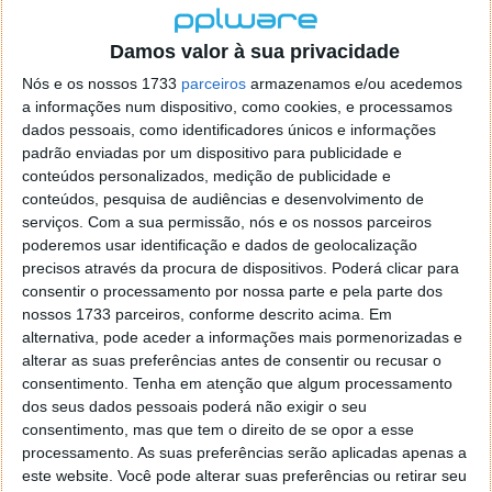
bálticas - Lituânia, Letónia e Estónia - estão no top
10 da adopção de IA.
Damos valor à sua privacidade
Citando a entidade responsável pelo estudo, "embora
Nós e os nossos 1733
parceiros
armazenamos e/ou acedemos
não sejam amplamente reconhecidas, as nações
a informações num dispositivo, como cookies, e processamos
bálticas estão bastante avançadas nas suas
dados pessoais, como identificadores únicos e informações
infraestruturas digitais e na força de trabalho de IT".
padrão enviadas por um dispositivo para publicidade e
conteúdos personalizados, medição de publicidade e
Além disso, "a Estónia e a Letónia têm as maiores
conteúdos, pesquisa de audiências e desenvolvimento de
taxas de penetração da Internet na Europa Central e
serviços.
Com a sua permissão, nós e os nossos parceiros
poderemos usar identificação e dados de geolocalização
de Leste".
precisos através da procura de dispositivos. Poderá clicar para
consentir o processamento por nossa parte e pela parte dos
nossos 1733 parceiros, conforme descrito acima. Em
alternativa, pode aceder a informações mais pormenorizadas e
alterar as suas preferências antes de consentir ou recusar o
consentimento.
Tenha em atenção que algum processamento
dos seus dados pessoais poderá não exigir o seu
consentimento, mas que tem o direito de se opor a esse
processamento. As suas preferências serão aplicadas apenas a
este website. Você pode alterar suas preferências ou retirar seu