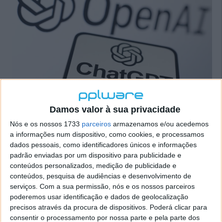
Os detalhes revelados pela notícia indicam que o The
Damos valor à sua privacidade
New York Times não pretende conseguir um valor
Nós e os nossos 1733
parceiros
armazenamos e/ou acedemos
específico neste processo judicial, mas disse
a informações num dispositivo, como cookies, e processamos
acreditar que a OpenAI e a Microsoft causaram "
mil
dados pessoais, como identificadores únicos e informações
milhões de dólares
" em danos por terem copiado e
padrão enviadas por um dispositivo para publicidade e
usado de forma ilegal os seus trabalhos e obras.
conteúdos personalizados, medição de publicidade e
conteúdos, pesquisa de audiências e desenvolvimento de
Para já, nem a OpenAI nem a Microsoft haviam ainda
serviços.
Com a sua permissão, nós e os nossos parceiros
respondido aos pedidos de comentários solicitados
poderemos usar identificação e dados de geolocalização
pela Reuters.
precisos através da procura de dispositivos. Poderá clicar para
consentir o processamento por nossa parte e pela parte dos