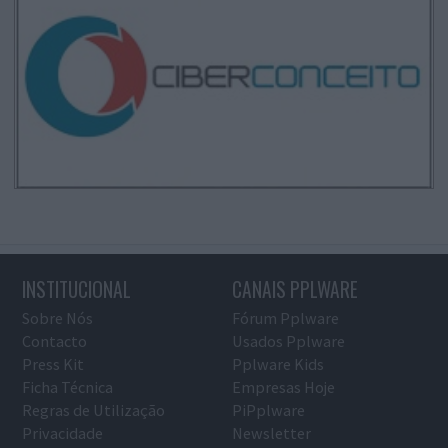
INSTITUCIONAL
CANAIS PPLWARE
Sobre Nós
Fórum Pplware
Contacto
Usados Pplware
Press Kit
Pplware Kids
Ficha Técnica
Empresas Hoje
Regras de Utilização
PiPplware
Privacidade
Newsletter