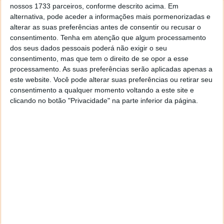
nossos 1733 parceiros, conforme descrito acima. Em
alternativa, pode aceder a informações mais pormenorizadas e
alterar as suas preferências antes de consentir ou recusar o
Este artigo tem mais de um ano
consentimento.
Tenha em atenção que algum processamento
dos seus dados pessoais poderá não exigir o seu
consentimento, mas que tem o direito de se opor a esse
Fonte:
Reuters
processamento. As suas preferências serão aplicadas apenas a
Neste artigo:
direitos de autor
,
inteligência artificial
,
jornal
,
este website. Você pode alterar suas preferências ou retirar seu
Microsoft
,
OpenAI
,
The New York Times
consentimento a qualquer momento voltando a este site e
clicando no botão "Privacidade" na parte inferior da página.
Acompanhe o Pplware no Google Notícias
Proponha uma correção, faça uma sugestão
Autor:
Marisa Pinto
PRÓXIMO ARTIGO