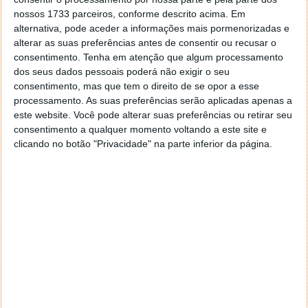
nossos 1733 parceiros, conforme descrito acima. Em
Tags:
cibercrime
crime
Europol
IA
alternativa, pode aceder a informações mais pormenorizadas e
alterar as suas preferências antes de consentir ou recusar o
consentimento.
Tenha em atenção que algum processamento
dos seus dados pessoais poderá não exigir o seu
PRÓXIMO ARTIGO
consentimento, mas que tem o direito de se opor a esse
Confirmada a data de lançamento de Aliens: Dark
processamento. As suas preferências serão aplicadas apenas a
Descent
este website. Você pode alterar suas preferências ou retirar seu
consentimento a qualquer momento voltando a este site e
clicando no botão "Privacidade" na parte inferior da página.
ARTIGO ANTERIOR
IRS: Já pode “espreitar” se vai ou não receber
reembolso