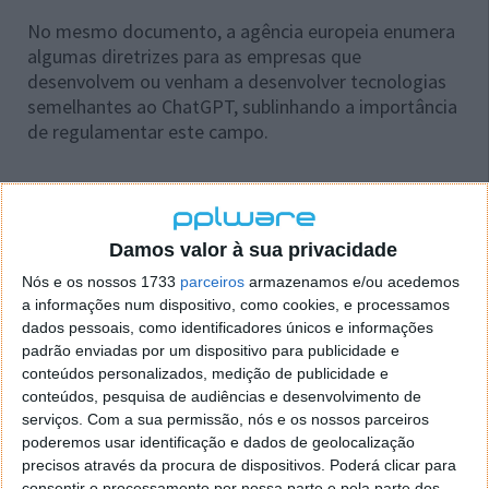
No mesmo documento, a agência europeia enumera
algumas diretrizes para as empresas que
desenvolvem ou venham a desenvolver tecnologias
semelhantes ao ChatGPT, sublinhando a importância
de regulamentar este campo.
Este artigo tem mais de um ano
Damos valor à sua privacidade
Nós e os nossos 1733
parceiros
armazenamos e/ou acedemos
a informações num dispositivo, como cookies, e processamos
Acompanhe o Pplware no Google Notícias
dados pessoais, como identificadores únicos e informações
padrão enviadas por um dispositivo para publicidade e
conteúdos personalizados, medição de publicidade e
Proponha uma correção, faça uma sugestão
conteúdos, pesquisa de audiências e desenvolvimento de
serviços.
Com a sua permissão, nós e os nossos parceiros
Autor:
Ana Sofia Neto
poderemos usar identificação e dados de geolocalização
precisos através da procura de dispositivos. Poderá clicar para
consentir o processamento por nossa parte e pela parte dos