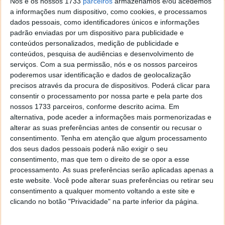
Nós e os nossos 1733
parceiros
armazenamos e/ou acedemos
a informações num dispositivo, como cookies, e processamos
dados pessoais, como identificadores únicos e informações
padrão enviadas por um dispositivo para publicidade e
conteúdos personalizados, medição de publicidade e
conteúdos, pesquisa de audiências e desenvolvimento de
serviços.
Com a sua permissão, nós e os nossos parceiros
poderemos usar identificação e dados de geolocalização
precisos através da procura de dispositivos. Poderá clicar para
consentir o processamento por nossa parte e pela parte dos
nossos 1733 parceiros, conforme descrito acima. Em
alternativa, pode aceder a informações mais pormenorizadas e
alterar as suas preferências antes de consentir ou recusar o
consentimento.
Tenha em atenção que algum processamento
dos seus dados pessoais poderá não exigir o seu
consentimento, mas que tem o direito de se opor a esse
Esta tomada de posição levou a que o seu serviço
processamento. As suas preferências serão aplicadas apenas a
Web Apps
esteja agora com muito mais qualidade,
este website. Você pode alterar suas preferências ou retirar seu
permitindo uma experiência de utilização mais
consentimento a qualquer momento voltando a este site e
aproximada ao que conseguimos localmente com o
clicando no botão "Privacidade" na parte inferior da página.
Excel, Word, PowerPoint ou OneNote. Todo o serviço
está agora mais rápido tirando vantagem da