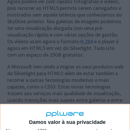
Agora poderá ver com rapidez fotografias e vídeos,
pois recorrer ao HTML5 permite serem carregados e
mostrados sem aquela latência que conhecíamos do
SkyDrive anterior. Nas galerias de imagens podemos
ter uma visualização alargada com uma pré-
visualização rápida e com várias opções de gestão.
Os vídeos usam agora o formato
H.264
e o player é
agora em HTML5 em vez do Silverlight. Tudo isto
com um espaço de 25GB gratuitos.
A Microsoft tem vindo a migrar os seus produtos web
de Silverlight para HTML5 além de estar também a
recorrer a outras tecnologias modernas e mais
capazes, como o CSS3. Estas novas tecnologias
trazem aos serviços mais qualidade de visualização,
usando transições mais suaves entre galerias e entre
tamanhos das imagens tudo graças ao CSS3.
Damos valor à sua privacidade