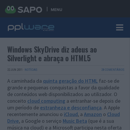
MENU
Windows SkyDrive diz adeus ao
Silverlight e abraça o HTML5
22 JUN 2011
·
NOTÍCIAS
28 COMENTÁRIOS
A caminhada da
quinta geração do HTML
faz-se de
grande e pequenas conquistas a favor da qualidade
de conteúdos web disponibilizados ao utilizador. O
conceito
cloud computing
a entranhar-se depois de
um período de
estranheza e desconfiança
. A Apple
recentemente anunciou o
iCloud
, a
Amazon
o
Cloud
Drive
, a Google o serviço
Music Beta
(que é a sua
música na cloud) e a Microsoft participa nesta oferta