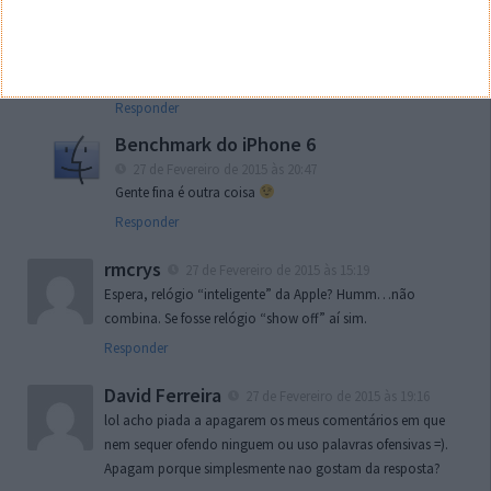
Responder
Não Não
27 de Fevereiro de 2015 às 19:42
Que má escolha, esse Patek…
Responder
Benchmark do iPhone 6
27 de Fevereiro de 2015 às 20:47
Gente fina é outra coisa
Responder
rmcrys
27 de Fevereiro de 2015 às 15:19
Espera, relógio “inteligente” da Apple? Humm…não
combina. Se fosse relógio “show off” aí sim.
Responder
David Ferreira
27 de Fevereiro de 2015 às 19:16
lol acho piada a apagarem os meus comentários em que
nem sequer ofendo ninguem ou uso palavras ofensivas =).
Apagam porque simplesmente nao gostam da resposta?