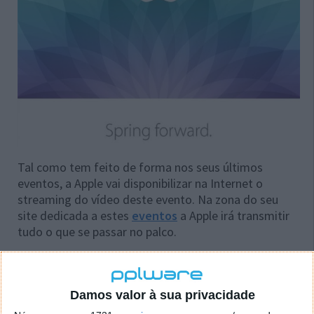
Tal como tem feito de forma nos seus últimos
eventos, a Apple vai disponibilizar na Internet o
streaming do vídeo deste evento. Na zona do seu
site dedicada a estes
eventos
a Apple irá transmitir
tudo o que se passar no palco.
É ainda possível que no dia 09 de Março surjam
outras novidades, se bem que com uma importância
menor. Provavelmente poderá ser apresentada a
Damos valor à sua privacidade
versão 8.2 do iOS, e que estará já preparada para se