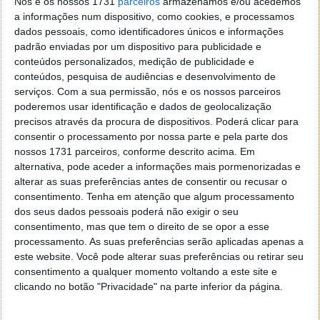
Nós e os nossos 1731
parceiros
armazenamos e/ou acedemos
ligar ao Apple Watch.
a informações num dispositivo, como cookies, e processamos
dados pessoais, como identificadores únicos e informações
Por outro lado é ainda esperada a já várias vezes
padrão enviadas por um dispositivo para publicidade e
falada
actualização
dos seus portáteis da linha
conteúdos personalizados, medição de publicidade e
MacBook Air. Fala-se num modelo de
12 polegadas
e
conteúdos, pesquisa de audiências e desenvolvimento de
possivelmente a chegada dos ecrãs retina a estes
serviços.
Com a sua permissão, nós e os nossos parceiros
equipamentos.
poderemos usar identificação e dados de geolocalização
precisos através da procura de dispositivos. Poderá clicar para
Mais uma vez a Apple consegue manter as suas
consentir o processamento por nossa parte e pela parte dos
novidades num completo isolamento e sem que
nossos 1731 parceiros, conforme descrito acima. Em
surjam quaisquer fugas de informação ou indícios
alternativa, pode aceder a informações mais pormenorizadas e
alterar as suas preferências antes de consentir ou recusar o
claros do que vai realmente ser apresentado.
consentimento.
Tenha em atenção que algum processamento
dos seus dados pessoais poderá não exigir o seu
consentimento, mas que tem o direito de se opor a esse
processamento. As suas preferências serão aplicadas apenas a
este website. Você pode alterar suas preferências ou retirar seu
consentimento a qualquer momento voltando a este site e
clicando no botão "Privacidade" na parte inferior da página.