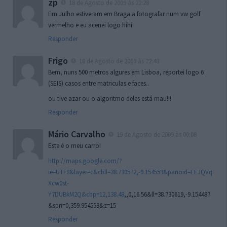
zp
18 de Agosto de 2009 às 22:28
Em Julho estiveram em Braga a fotografar num vw golf
vermelho e eu acenei logo hihi
Responder
Frigo
18 de Agosto de 2009 às 22:48
Bem, nuns 500 metros algures em Lisboa, reportei logo 6
(SEIS) casos entre matriculas e faces..
ou tive azar ou o algoritmo deles está mau!!!
Responder
Mário Carvalho
19 de Agosto de 2009 às 00:08
Este é o meu carro!
http://maps.google.com/?
ie=UTF8&layer=c&cbll=38.730572,-9.154559&panoid=EEJQVq
Xcw0st-
Y7DUBkM2Q&cbp=12,138.48
,,0,16.56&ll=38.730619,-9.154487
&spn=0,359.954553&z=15
Responder