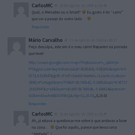
CarlosMC
20 de Agosto de 2009 às 02:46
Qual, o Mercedes ou o Smart?
Eu gosto é do “carro”
que vai a passar do outro lado…
Responder
Mário Carvalho
19 de Agosto de 2009 às 00:15
Peço desculpa, este sim é o meu carro! Reparem na porrada
que levei!
http://maps.google.com/maps?f=q&source=s_q&hl=pt-
PT&geocode=&q=telheiras&sll=38.85418,-9.082003&sspn=0.0
0772,0.018947&g=R.+Prof.+Gentil+Martins,+Loures,+Lisboa+
2690,+Portugal&ie=UTF8&ll=38.760542,-9.16852&spn=0.00773
,0.018947&z=16&layer=c&cbll=38.760546,-9.168624&panoid=
GOkAmEkschrBBiXOt5firQ&cbp=12,20.03
,,0,15.01
Responder
CarlosMC
20 de Agosto de 2009 às 02:49
Ah, já estava a questionar-me sobre o que andavas a fazer
na zona…
Que foi aquilo, parece que levou uma
“dentada” :/