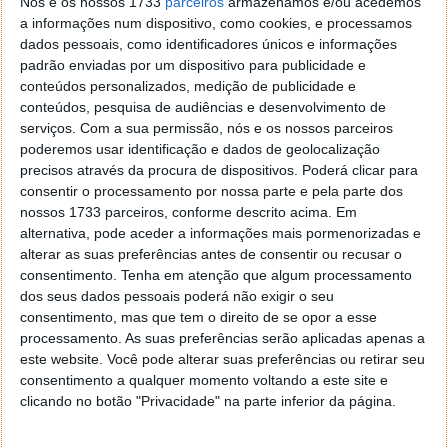
Google Street View - Eles andam aí
Nós e os nossos 1733
parceiros
armazenamos e/ou acedemos
a informações num dispositivo, como cookies, e processamos
ONDE ANDA O GOOGLE CAR?
dados pessoais, como identificadores únicos e informações
padrão enviadas por um dispositivo para publicidade e
Onde andam os carros do Google a fotografar?
conteúdos personalizados, medição de publicidade e
conteúdos, pesquisa de audiências e desenvolvimento de
Veja
aqui
onde os pode encontrar e envie-nos
serviços.
Com a sua permissão, nós e os nossos parceiros
imagens... (sim, se tiver de o parar, não hesite)
poderemos usar identificação e dados de geolocalização
precisos através da procura de dispositivos. Poderá clicar para
consentir o processamento por nossa parte e pela parte dos
nossos 1733 parceiros, conforme descrito acima. Em
alternativa, pode aceder a informações mais pormenorizadas e
Este artigo tem mais de um ano
alterar as suas preferências antes de consentir ou recusar o
consentimento.
Tenha em atenção que algum processamento
dos seus dados pessoais poderá não exigir o seu
Acompanhe o Pplware no Google Notícias
consentimento, mas que tem o direito de se opor a esse
processamento. As suas preferências serão aplicadas apenas a
este website. Você pode alterar suas preferências ou retirar seu
Autor:
Vítor M.
Proponha uma correção, faça uma sugestão
consentimento a qualquer momento voltando a este site e
clicando no botão "Privacidade" na parte inferior da página.