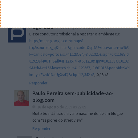
Não vê não – alguém já lhes deve ter chamado a atenção
Responder
Hugo Cura
18 de Agosto de 2009 às 21:10
E este condutor profissional a respeitar o ambiente xD:
http://maps.google.com/maps?
f=q&source=s_q&hl=en&geocode=&q=658+rua+arca+no%3
F+canidelo+porto&sll=41.123574,-8.661325&sspn=0.011687,0.
01929&ie=UTF8&ll=41.123574,-8.661218&spn=0.011687,0.0192
9&t=h&z=16&layer=c&cbll=41.123567,-8.661315&panoid=sWd
kmryafFwvk1NaUgXs4Q&cbp=12,342.43
,,0,15.48
Responder
Paulo.Pereira.sem-publicidade-ao-
blog.com
18 de Agosto de 2009 às 22:05
Muito boa. Já estou a ver o nascimento de um blogue
com “as piores do street view”
Responder