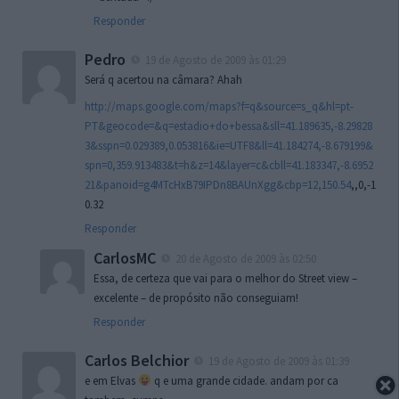
Responder
Pedro
19 de Agosto de 2009 às 01:29
Será q acertou na câmara? Ahah
http://maps.google.com/maps?f=q&source=s_q&hl=pt-
PT&geocode=&q=estadio+do+bessa&sll=41.189635,-8.29828
3&sspn=0.029389,0.053816&ie=UTF8&ll=41.184274,-8.679199&
spn=0,359.913483&t=h&z=14&layer=c&cbll=41.183347,-8.6952
21&panoid=g4MTcHxB79IPDn8BAUnXgg&cbp=12,150.54
,,0,-1
0.32
Responder
CarlosMC
20 de Agosto de 2009 às 02:50
Essa, de certeza que vai para o melhor do Street view –
excelente – de propósito não conseguiam!
Responder
Carlos Belchior
19 de Agosto de 2009 às 01:39
e em Elvas
q e uma grande cidade. andam por ca