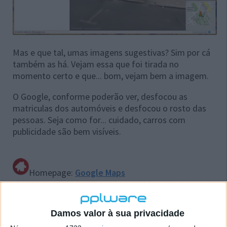
Mas e que tal, umas imagens sugestivas? Sim por cá
também as há. Vejam essa que foi tirada no
momento certo e que... bom, vejam bem a imagem.
O Google, conforme poderão ver, desfocou as
matriculas dos automóveis e desfocou o rosto das
pessoas. Seja como for... cuidado, carros com
publicidade são bem visíveis.
Homepage:
Google Maps
Artigos relacionados:
Damos valor à sua privacidade
Google Street View em Portugal