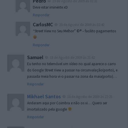
Pedro
19 de Agosto de 2009 às 01:31
Deve estar iminente xD
Responder
CarlosMC
20 de Agosto de 2009 às 02:40
“Street View no Seu Melhor” ©® – facilito pagamentos
Responder
Samuel
18 de Agosto de 2009 às 21:42
Eu tenho no telemóvel um vídeo no qual aparece o carro
do Google Street View a passar na circunvalação(porto), e
passada meia hora vi-o passar na zona da maia(porto)…
Responder
Mikhael Santos
18 de Agosto de 2009 às 22:25
Andaram aqui por Coimbra e não os vi… Quero ser
imortalizado pela google
Responder