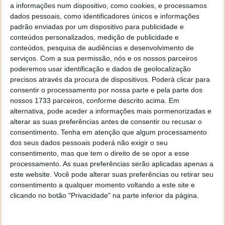
jorgeg
20 de Dezembro de 2025 às 15:14
a informações num dispositivo, como cookies, e processamos
lolll mais uns milhoes que irao desaparecer para oligarcas
dados pessoais, como identificadores únicos e informações
do regime ukraniano.
padrão enviadas por um dispositivo para publicidade e
conteúdos personalizados, medição de publicidade e
Responder
conteúdos, pesquisa de audiências e desenvolvimento de
PGomes
20 de Dezembro de 2025 às 16:08
serviços.
Com a sua permissão, nós e os nossos parceiros
E claro que tinha de aparecer um bot do Putin com a sua
poderemos usar identificação e dados de geolocalização
propaganda anti Ucrânia.
precisos através da procura de dispositivos. Poderá clicar para
Vai para a Russia a ver se gostas de lá viver.
consentir o processamento por nossa parte e pela parte dos
nossos 1733 parceiros, conforme descrito acima. Em
Responder
alternativa, pode aceder a informações mais pormenorizadas e
Paulo Oliveira
20 de Dezembro de 2025 às 16:33
alterar as suas preferências antes de consentir ou recusar o
A brincar a brincar, deixem-se andar que também já
consentimento.
Tenha em atenção que algum processamento
faltou mais… O pessoal é que parace andar “distraído”
dos seus dados pessoais poderá não exigir o seu
que f#de… a pensar que lá por que vota na tareca do
consentimento, mas que tem o direito de se opor a esse
partido A ou na tareca do partido B que está a votar am
processamento. As suas preferências serão aplicadas apenas a
mais do que nos “representantes” do clube que
este website. Você pode alterar suas preferências ou retirar seu
consentimento a qualquer momento voltando a este site e
realmenta manda…
clicando no botão "Privacidade" na parte inferior da página.
Responder
jorgeg
20 de Dezembro de 2025 às 17:50