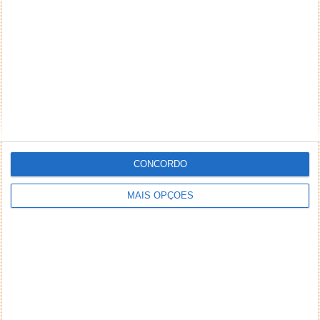
*
*
Nome
Email
Notifique-me de novos comentários por e-mail.
CONCORDO
Também se pode
inscrever
sem comentar.
MAIS OPÇÕES
Aviso: Todo e qualquer texto publicado na internet
através deste sistema não reflete,