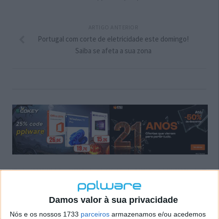
ARTIGO ANTERIOR
Portugal com corte de eletricidade este domingo!
Saiba se afeta a sua zona
Comentários
25
Damos valor à sua privacidade
Nós e os nossos 1733
parceiros
armazenamos e/ou acedemos