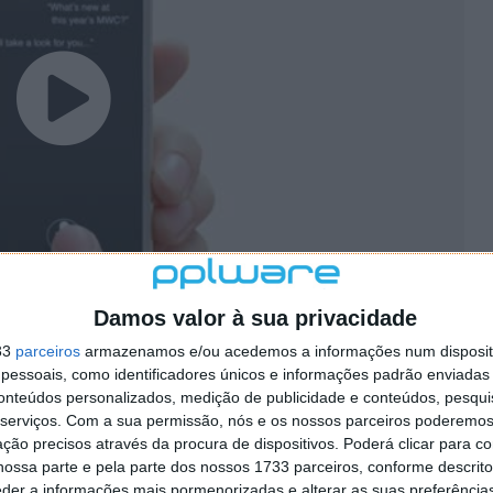
Damos valor à sua privacidade
s da Huawei será feita no próximo dia 23 de Fevereiro
33
parceiros
armazenamos e/ou acedemos a informações num dispositi
do o mistério será esclarecido e os novos modelos vão
essoais, como identificadores únicos e informações padrão enviadas 
conteúdos personalizados, medição de publicidade e conteúdos, pesqui
serviços.
Com a sua permissão, nós e os nossos parceiros poderemos 
aior feita de equipamentos móveis e aí o público terá
ção precisos através da procura de dispositivos. Poderá clicar para co
 rumores que têm vindo a ser lançados.
ossa parte e pela parte dos nossos 1733 parceiros, conforme descrit
eder a informações mais pormenorizadas e alterar as suas preferência