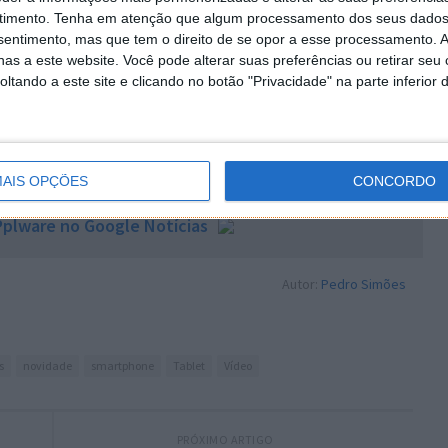
teza rica em novidades já que se espera que a Nokia
timento.
Tenha em atenção que algum processamento dos seus dados
equipamento com Android e também que a Samsung
nsentimento, mas que tem o direito de se opor a esse processamento. A
as a este website. Você pode alterar suas preferências ou retirar seu
tando a este site e clicando no botão "Privacidade" na parte inferior 
 artigo tem mais de um ano
AIS OPÇÕES
CONCORDO
plware no Google Notícias
Autor:
Pedro Simões
s
novidade
smartphone
Tablet
Vídeo
PRÓXIMO ARTIGO