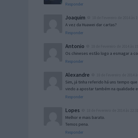
Responder
Joaquim
18 de Fevereiro de 2014 às 1
A vez da Huawei dar cartas?
Responder
Antonio
18 de Fevereiro de 2014 às 19
Os chineses estão logo a esmagar a co
Responder
Alexandre
18 de Fevereiro de 2014 à
Sim, já tinha referido há uns tempo que
vindo a apostar também na qualidade
Responder
Lopes
18 de Fevereiro de 2014 às 22:3
Melhor e mais barato.
Temos pena.
Responder