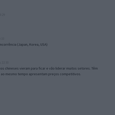
9:29
:33
ncorrência (Japan, Korea, USA)
s 22:30
 os chineses vieram para ficar e vão liderar muitos setores. Têm
 e ao mesmo tempo apresentam preços competitivos.
1