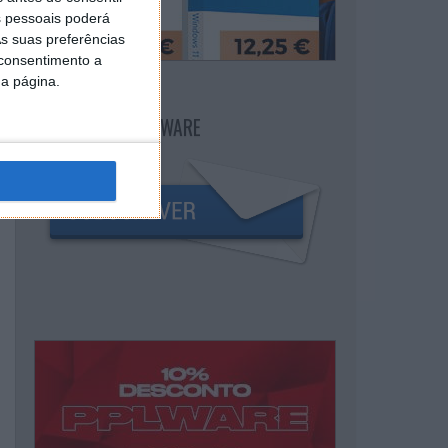
 pessoais poderá
s suas preferências
 consentimento a
da página.
NEWSLETTER PPLWARE