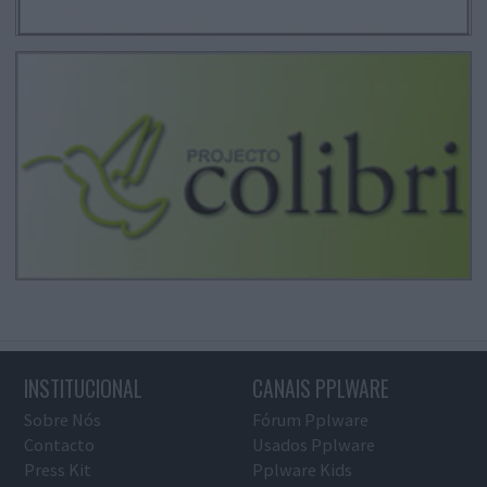
INSTITUCIONAL
CANAIS PPLWARE
Sobre Nós
Fórum Pplware
Contacto
Usados Pplware
Press Kit
Pplware Kids