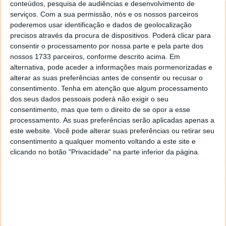
conteúdos, pesquisa de audiências e desenvolvimento de
serviços.
Com a sua permissão, nós e os nossos parceiros
poderemos usar identificação e dados de geolocalização
precisos através da procura de dispositivos. Poderá clicar para
consentir o processamento por nossa parte e pela parte dos
nossos 1733 parceiros, conforme descrito acima. Em
alternativa, pode aceder a informações mais pormenorizadas e
O protótipo consiste de um
cátodo de fibra de
alterar as suas preferências antes de consentir ou recusar o
carbono
inserido num cilindro de aço e enrolado em
consentimento.
Tenha em atenção que algum processamento
torno de um pequeno ânodo de carbono carregado
dos seus dados pessoais poderá não exigir o seu
com platina. O espaço entre os dois eletrodos é
consentimento, mas que tem o direito de se opor a esse
preenchido com uma solução aquosa contendo
processamento. As suas preferências serão aplicadas apenas a
este website. Você pode alterar suas preferências ou retirar seu
sulfato de manganês, um sal industrial barato.
consentimento a qualquer momento voltando a este site e
clicando no botão "Privacidade" na parte inferior da página.
Como funciona a "bateria de água"?
Durante o carregamento, os iões de manganês
passam da solução para o cátodo, onde se
combinam com o oxigénio para se tornar dióxido de