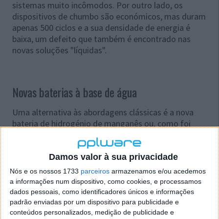
sistemas muito incômodos. Por outro lado, os
dispositivos de chumbo são económicos, mas duram
apenas 500 ciclos e a sua densidade de energia é
baixa, um defeito que também é encontrado nas
novas soluções "líquidas".
Novas baterias à base de água
Uma alternativa às abordagens clássicas é a nova
bateria de hidrogénio de manganês ou, como foi
renomeada pelos cientistas, a bateria à base de água.
Foi criado por um grupo de químicos liderados pelo
próprio Cui.
Damos valor à sua privacidade
Nós e os nossos 1733
parceiros
armazenamos e/ou acedemos
a informações num dispositivo, como cookies, e processamos
dados pessoais, como identificadores únicos e informações
padrão enviadas por um dispositivo para publicidade e
conteúdos personalizados, medição de publicidade e