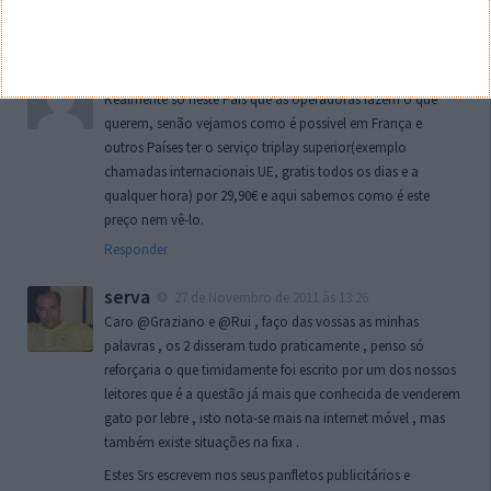
Responder
camase
27 de Novembro de 2011 às 13:07
Realmente só neste País que as operadoras fazem o que
querem, senão vejamos como é possivel em França e
outros Países ter o serviço triplay superior(exemplo
chamadas internacionais UE, gratis todos os dias e a
qualquer hora) por 29,90€ e aqui sabemos como é este
preço nem vê-lo.
Responder
serva
27 de Novembro de 2011 às 13:26
Caro @Graziano e @Rui , faço das vossas as minhas
palavras , os 2 disseram tudo praticamente , penso só
reforçaria o que timidamente foi escrito por um dos nossos
leitores que é a questão já mais que conhecida de venderem
gato por lebre , isto nota-se mais na internet móvel , mas
também existe situações na fixa .
Estes Srs escrevem nos seus panfletos publicitários e