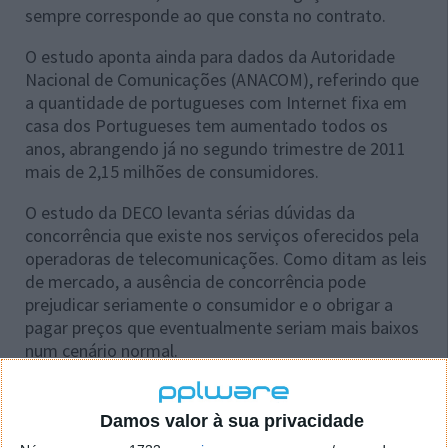
sempre corresponde ao que consta no contrato.
O estudo aponta ainda para dados da Autoridade
Nacional de Comunicações (ANACOM), referindo que
a quantidade de portugueses com Internet fixa em
casa dos Portugueses tem aumentado todos os
anos, abrangendo já no segundo trimestre de 2011
mais de 2,15 milhões de consumidores.
O estudo da DECO levanta sérias dúvidas da
concorrência que existe nos serviços oferecidos pela
operadoras de telecomunicações. Como ditam as leis
de mercado, a ausência de concorrência pode
prejudicar seriamente o consumidor e o obrigar a
pagar preços que eventualmente seriam mais baixos
num cenário normal.
Por isso torna-se legitimo fazermos esta pergunta
aos nossos leitores:
Damos valor à sua privacidade