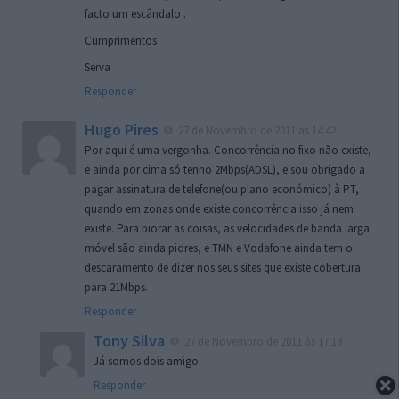
facto um escândalo .
Cumprimentos
Serva
Responder
Hugo Pires
27 de Novembro de 2011 às 14:42
Por aqui é uma vergonha. Concorrência no fixo não existe,
e ainda por cima só tenho 2Mbps(ADSL), e sou obrigado a
pagar assinatura de telefone(ou plano económico) à PT,
quando em zonas onde existe concorrência isso já nem
existe. Para piorar as coisas, as velocidades de banda larga
móvel são ainda piores, e TMN e Vodafone ainda tem o
descaramento de dizer nos seus sites que existe cobertura
para 21Mbps.
Responder
Tony Silva
27 de Novembro de 2011 às 17:19
Já somos dois amigo.
Responder