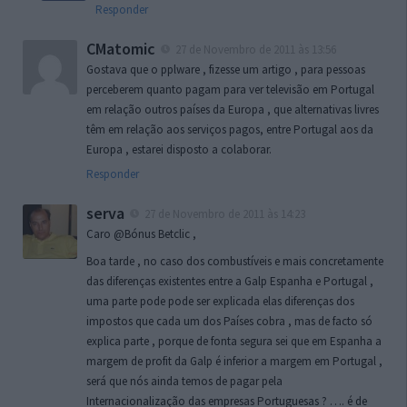
Responder
CMatomic
27 de Novembro de 2011 às 13:56
Gostava que o pplware , fizesse um artigo , para pessoas
perceberem quanto pagam para ver televisão em Portugal
em relação outros países da Europa , que alternativas livres
têm em relação aos serviços pagos, entre Portugal aos da
Europa , estarei disposto a colaborar.
Responder
serva
27 de Novembro de 2011 às 14:23
Caro @Bónus Betclic ,
Boa tarde , no caso dos combustíveis e mais concretamente
das diferenças existentes entre a Galp Espanha e Portugal ,
uma parte pode pode ser explicada elas diferenças dos
impostos que cada um dos Países cobra , mas de facto só
explica parte , porque de fonta segura sei que em Espanha a
margem de profit da Galp é inferior a margem em Portugal ,
será que nós ainda temos de pagar pela
Internacionalização das empresas Portuguesas ? …. é de