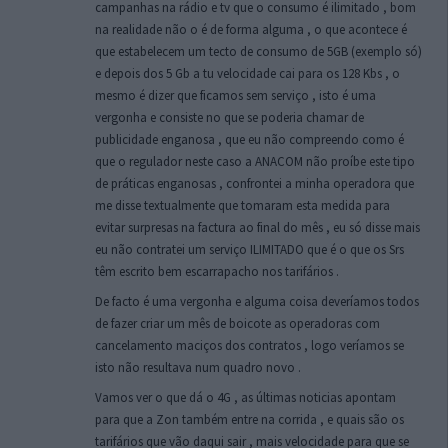
campanhas na rádio e tv que o consumo é ilimitado , bom
na realidade não o é de forma alguma , o que acontece é
que estabelecem um tecto de consumo de 5GB (exemplo só)
e depois dos 5 Gb a tu velocidade cai para os 128 Kbs , o
mesmo é dizer que ficamos sem serviço , isto é uma
vergonha e consiste no que se poderia chamar de
publicidade enganosa , que eu não compreendo como é
que o regulador neste caso a ANACOM não proíbe este tipo
de práticas enganosas , confrontei a minha operadora que
me disse textualmente que tomaram esta medida para
evitar surpresas na factura ao final do mês , eu só disse mais
eu não contratei um serviço ILIMITADO que é o que os Srs
têm escrito bem escarrapacho nos tarifários .
De facto é uma vergonha e alguma coisa deveríamos todos
de fazer criar um mês de boicote as operadoras com
cancelamento maciços dos contratos , logo veríamos se
isto não resultava num quadro novo .
Vamos ver o que dá o 4G , as últimas noticias apontam
para que a Zon também entre na corrida , e quais são os
tarifários que vão daqui sair , mais velocidade para que se