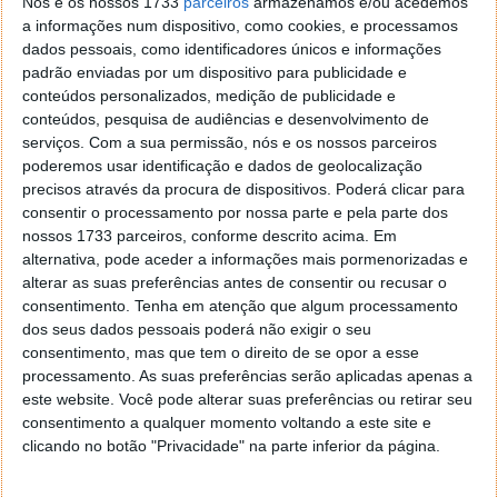
Nós e os nossos 1733
parceiros
armazenamos e/ou acedemos
a informações num dispositivo, como cookies, e processamos
Acredita que o mercado concorrencial
dados pessoais, como identificadores únicos e informações
é artificial existindo uma concertação
padrão enviadas por um dispositivo para publicidade e
de preço entre as principais
conteúdos personalizados, medição de publicidade e
operadoras?
conteúdos, pesquisa de audiências e desenvolvimento de
serviços.
Com a sua permissão, nós e os nossos parceiros
poderemos usar identificação e dados de geolocalização
precisos através da procura de dispositivos. Poderá clicar para
consentir o processamento por nossa parte e pela parte dos
nossos 1733 parceiros, conforme descrito acima. Em
alternativa, pode aceder a informações mais pormenorizadas e
Este artigo tem mais de um ano
alterar as suas preferências antes de consentir ou recusar o
consentimento.
Tenha em atenção que algum processamento
dos seus dados pessoais poderá não exigir o seu
Acompanhe o Pplware no Google Notícias
consentimento, mas que tem o direito de se opor a esse
processamento. As suas preferências serão aplicadas apenas a
este website. Você pode alterar suas preferências ou retirar seu
Autor:
Vítor M.
Proponha uma correção, faça uma sugestão
consentimento a qualquer momento voltando a este site e
clicando no botão "Privacidade" na parte inferior da página.