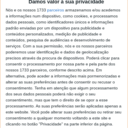
Damos valor à sua privacidade
Nós e os nossos 1733
parceiros
armazenamos e/ou acedemos
a informações num dispositivo, como cookies, e processamos
dados pessoais, como identificadores únicos e informações
padrão enviadas por um dispositivo para publicidade e
conteúdos personalizados, medição de publicidade e
conteúdos, pesquisa de audiências e desenvolvimento de
serviços.
Com a sua permissão, nós e os nossos parceiros
poderemos usar identificação e dados de geolocalização
precisos através da procura de dispositivos. Poderá clicar para
consentir o processamento por nossa parte e pela parte dos
nossos 1733 parceiros, conforme descrito acima. Em
alternativa, pode aceder a informações mais pormenorizadas e
alterar as suas preferências antes de consentir ou recusar o
O Speckie é uma ferramenta que deveria vir
consentimento.
Tenha em atenção que algum processamento
integrada com o IE desde que o instalamos.
dos seus dados pessoais poderá não exigir o seu
Actualmente, e comparando com os restantes
consentimento, mas que tem o direito de se opor a esse
browsers que estão no mercado, esta funcionalidade
processamento. As suas preferências serão aplicadas apenas a
é um requisito e está em todos. Esta razão dá ainda
este website. Você pode alterar suas preferências ou retirar seu
mais valor ao Speckie e torna-o um elemento
consentimento a qualquer momento voltando a este site e
obrigatório em qualquer IE.
clicando no botão "Privacidade" na parte inferior da página.