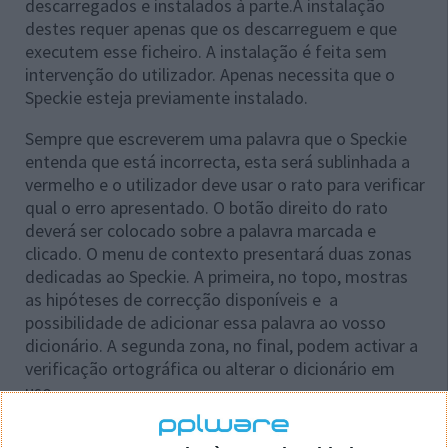
descarregados e instalados à parte.A instalação
destes requer apenas que os descarreguem e que
executem esse ficheiro. A instalação é feita sem
intervenção do utilizador. Apenas necessita que o
Speckie esteja previamente instalado.
Sempre que escreverem uma palavra que o Speckie
entenda que está incorrecta, esta será sublinhada a
vermelho e o utilizador deve usar o rato para verificar
qual o erro apresentado. O botão direito do rato
deverá ser colocado sobre a palavra marcada e
clicado. O menu de contexto presentará duas zonas
dedicadas ao Speckie. A primeira, no topo, mostras
as hipóteses de correcção disponíveis e a
possibilidade de adicionar essa palavra ao vosso
dicionário. A segunda zona, no final, podem activar a
verificação ortográfica ou alterar o dicionário em
uso.