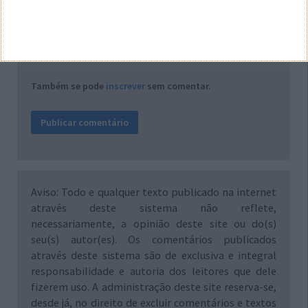
Notifique-me de novos comentários por e-mail.
Também se pode
inscrever
sem comentar.
Aviso: Todo e qualquer texto publicado na internet
através deste sistema não reflete,
necessariamente, a opinião deste site ou do(s)
seu(s) autor(es). Os comentários publicados
através deste sistema são de exclusiva e integral
responsabilidade e autoria dos leitores que dele
fizerem uso. A administração deste site reserva-se,
desde já, no direito de excluir comentários e textos