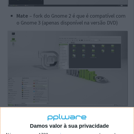
Mate
– fork do Gnome 2 é que é compatível com
o Gnome 3 (apenas disponível na versão DVD)
Mais backgrounds e com melhor qualidade
Damos valor à sua privacidade