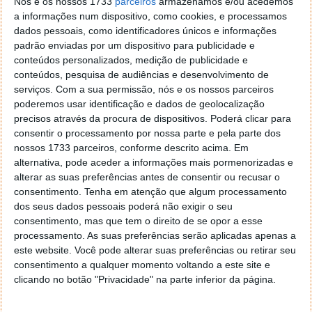
Nós e os nossos 1733
parceiros
armazenamos e/ou acedemos
a informações num dispositivo, como cookies, e processamos
dados pessoais, como identificadores únicos e informações
padrão enviadas por um dispositivo para publicidade e
conteúdos personalizados, medição de publicidade e
conteúdos, pesquisa de audiências e desenvolvimento de
serviços.
Com a sua permissão, nós e os nossos parceiros
poderemos usar identificação e dados de geolocalização
precisos através da procura de dispositivos. Poderá clicar para
consentir o processamento por nossa parte e pela parte dos
nossos 1733 parceiros, conforme descrito acima. Em
alternativa, pode aceder a informações mais pormenorizadas e
alterar as suas preferências antes de consentir ou recusar o
consentimento.
Tenha em atenção que algum processamento
dos seus dados pessoais poderá não exigir o seu
consentimento, mas que tem o direito de se opor a esse
processamento. As suas preferências serão aplicadas apenas a
Confira
aqui
todas as novidades deste novo Mint 12.
este website. Você pode alterar suas preferências ou retirar seu
consentimento a qualquer momento voltando a este site e
Tal como para outras distribuições, vamos analisar
clicando no botão "Privacidade" na parte inferior da página.
brevemente, de forma mais detalhada este novo
Linux Mint 12. Até lá, contamos com o vosso