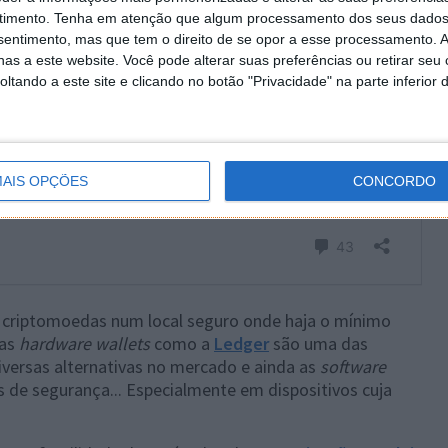
timento.
Tenha em atenção que algum processamento dos seus dados
nsentimento, mas que tem o direito de se opor a esse processamento. A
as a este website. Você pode alterar suas preferências ou retirar seu
tando a este site e clicando no botão "Privacidade" na parte inferior 
AIS OPÇÕES
CONCORDO
 criptomoedas num local seguro onde haja o mínimo
 as
hardware wallets
como a
Ledger
são uma das
iversas alternativas no mercado e ainda as
software
de segurança... Especialmente em dispositivos cuja