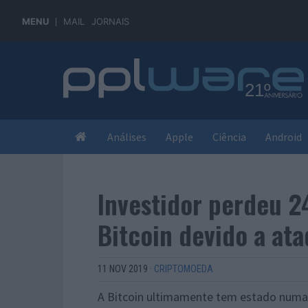
MENU
MAIL
JORNAIS
Análises
Apple
Ciência
Android
Investidor perdeu 2
Bitcoin devido a at
11 NOV 2019
·
CRIPTOMOEDA
A Bitcoin ultimamente tem estado numa 