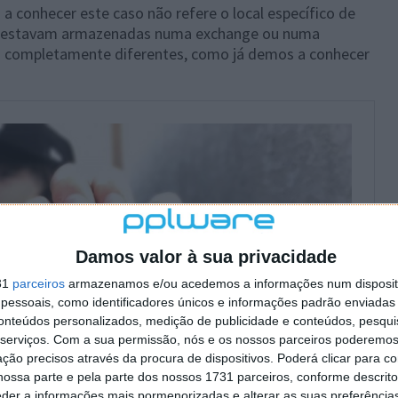
a conhecer este caso não refere o local específico de
s estavam armazenadas numa exchange ou numa
tos completamente diferentes, como já demos a conhecer
Damos valor à sua privacidade
31
parceiros
armazenamos e/ou acedemos a informações num dispositi
essoais, como identificadores únicos e informações padrão enviadas 
conteúdos personalizados, medição de publicidade e conteúdos, pesqui
serviços.
Com a sua permissão, nós e os nossos parceiros poderemos 
ção precisos através da procura de dispositivos. Poderá clicar para co
ossa parte e pela parte dos nossos 1731 parceiros, conforme descrit
eder a informações mais pormenorizadas e alterar as suas preferência