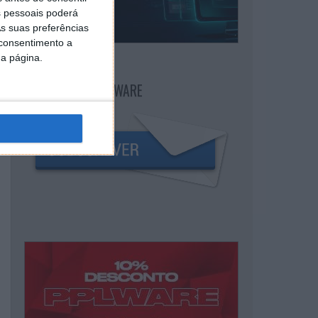
 pessoais poderá
s suas preferências
 consentimento a
da página.
NEWSLETTER PPLWARE