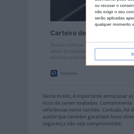
ou recusar o consen
não exigir o seu co
serão aplicadas apen
qualquer momento vol
M
Deste modo, é importante armazenar as
risco de serem roubadas. Comummente
referências neste sentido. Contudo, há d
wallet
que também garantem bons níveis 
segurança não seja comprometida!