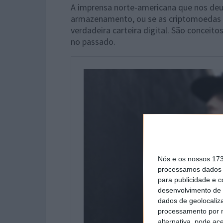
A imprensa norte-americana que nos deu 
armazenamento, ou se as criptomoeda
verdadeira carteira digital. São concei
no passado.
Nós e os nossos 17
processamos dados p
para publicidade e 
desenvolvimento de 
dados de geolocaliza
processamento por n
alternativa, pode ac