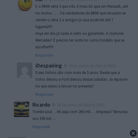
E o BMW série 2 que não é mais do que um Renault, até
no motor…… há vendedores da BMW que recusam-se
vender o série 2 a amigos (o que pode ter até 7
lugares)!!!!
Hoje em dia já nada é certo ou garantido. E motores
Mercedes? É preciso ter sorte no carro/modelo que se
escolhe!!!!!!
Responder
iDespairing
14 de Junho de 2018 às 08:51
Esses Volvos são com mais de 5 anos. Desde que a
Volvo deixou a Ford deixou dessas saladas. Ja reparam
no que estao a lancar no presente?
Responder
Ricardo
16 de Junho de 2018 às 14:02
Tiveste azar… A6 aqui com 265 mil…. despesas? Bimassa
aos 190 mil….
Responder