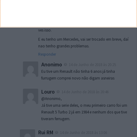
Eu nao estou na sibéria nem nada parecido, o que
nao falta aqui sao Mercedes BMW, Audi carregados de
ferrugem…
Outras marcas como Renault, Citroen, Mazda já nao
ves isso.
E eu tenho um Mercedes, vai ser trocado em breve, daí
nao tenho grandes problemas.
Responder
Anonimo
14 de Junho de 2018 às 20:25
Eu tive um Renault não tinha 6 anos já tinha
furrugem comprei novo não digam asneiras
Louro
14 de Junho de 2018 às 20:46
@Anonimo,
Já tive uma serie deles, o meu primeiro carro foi um
Renault 5 Turbo 2 já em 1984 e nenhum dos que tive
tiveram ferrugem.
Rui RM
14 de Junho de 2018 às 13:06