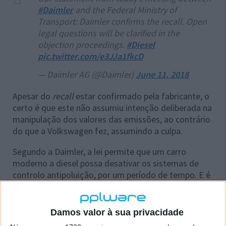
#Daimler
and the Federal Ministry of
Transport: Daimler confirms the recall. Open
legal questions will be clarified in the
objection proceedings.
#Diesel
pic.twitter.com/e3JJa1fkcD
— Daimler AG (@Daimler)
June 11, 2018
Apesar do
recall
estar confirmado pela fabricante, o
certo é que este não assumiu intenção deliberada na
manipulação dos valores das emissões, ao contrário
do que a Volkswagen fez, assumindo a culpa.
Segundo a Daimler, a lei permite que um carro
moderno a diesel possa desativar os sistemas de
controlo antipoluição, por um período de tempo. E é
nesta lei que a empresa apresenta a sua defesa. No
entanto, tal só pode acontecer momentaneamente e
por razões de natureza mecânica.
Damos valor à sua privacidade