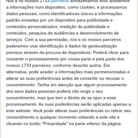
Nós e os nossos 1733
parceiros
armazenamos e/ou acedemos
Não assumindo diretamente um esquema de fraude,
a informações num dispositivo, como cookies, e processamos
a Daimler irá proceder ao
recall
de forma a evitar
dados pessoais, como identificadores únicos e informações
uma multa pesada que poderá ser exigida pelo
padrão enviadas por um dispositivo para publicidade e
governo alemão.
conteúdos personalizados, medição de publicidade e
conteúdos, pesquisa de audiências e desenvolvimento de
Até ao momento ainda não se sabem quantas
serviços.
Com a sua permissão, nós e os nossos parceiros
unidades serão chamadas à Mercedes para alteração
poderemos usar identificação e dados de geolocalização
do software.
precisos através da procura de dispositivos. Poderá clicar para
consentir o processamento por nossa parte e pela parte dos
nossos 1733 parceiros, conforme descrito acima. Em
alternativa, pode aceder a informações mais pormenorizadas e
alterar as suas preferências antes de consentir ou recusar o
Este artigo tem mais de um ano
consentimento.
Tenha em atenção que algum processamento
dos seus dados pessoais poderá não exigir o seu
consentimento, mas que tem o direito de se opor a esse
Acompanhe o Pplware no Google Notícias
processamento. As suas preferências serão aplicadas apenas a
este website. Você pode alterar suas preferências ou retirar seu
consentimento a qualquer momento voltando a este site e
Proponha uma correção, faça uma sugestão
clicando no botão "Privacidade" na parte inferior da página.