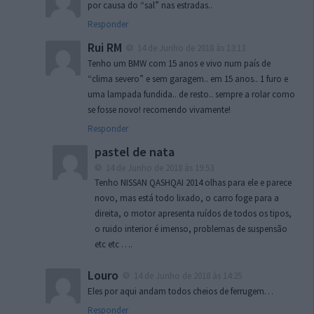
por causa do “sal” nas estradas..
Responder
Rui RM
14 de Junho de 2018 às 13:13
Tenho um BMW com 15 anos e vivo num país de
“clima severo” e sem garagem.. em 15 anos.. 1 furo e
uma lampada fundida.. de resto.. sempre a rolar como
se fosse novo! recomendo vivamente!
Responder
pastel de nata
14 de Junho de 2018 às 19:53
Tenho NISSAN QASHQAI 2014 olhas para ele e parece
novo, mas está todo lixado, o carro foge para a
direita, o motor apresenta ruídos de todos os tipos,
o ruido interior é imenso, problemas de suspensão
etc etc ….
Louro
14 de Junho de 2018 às 14:25
Eles por aqui andam todos cheios de ferrugem…
Responder