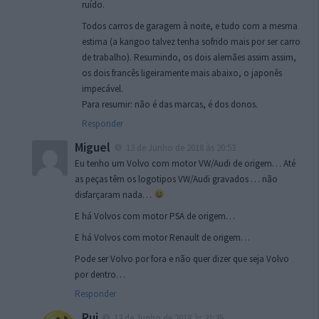
ruído.
Todos carros de garagem à noite, e tudo com a mesma
estima (a kangoo talvez tenha sofrido mais por ser carro
de trabalho). Resumindo, os dois alemães assim assim,
os dois francês ligeiramente mais abaixo, o japonês
impecável.
Para resumir: não é das marcas, é dos donos.
Responder
Miguel
13 de Junho de 2018 às 20:53
Eu tenho um Volvo com motor VW/Audi de origem… Até
as peças têm os logotipos VW/Audi gravados … não
disfarçaram nada…
E há Volvos com motor PSA de origem…
E há Volvos com motor Renault de origem…
Pode ser Volvo por fora e não quer dizer que seja Volvo
por dentro…
Responder
Rui
13 de Junho de 2018 às 21:35