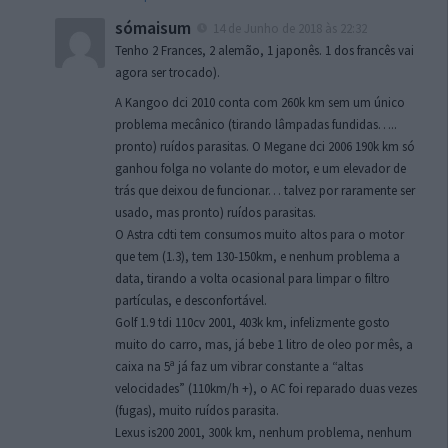
sómaisum
14 de Junho de 2018 às 22:32
Tenho 2 Frances, 2 alemão, 1 japonês. 1 dos francês vai
agora ser trocado).
A Kangoo dci 2010 conta com 260k km sem um único
problema mecânico (tirando lâmpadas fundidas…..
pronto) ruídos parasitas. O Megane dci 2006 190k km só
ganhou folga no volante do motor, e um elevador de
trás que deixou de funcionar… talvez por raramente ser
usado, mas pronto) ruídos parasitas.
O Astra cdti tem consumos muito altos para o motor
que tem (1.3), tem 130-150km, e nenhum problema a
data, tirando a volta ocasional para limpar o filtro
partículas, e desconfortável.
Golf 1.9 tdi 110cv 2001, 403k km, infelizmente gosto
muito do carro, mas, já bebe 1 litro de oleo por mês, a
caixa na 5ª já faz um vibrar constante a “altas
velocidades” (110km/h +), o AC foi reparado duas vezes
(fugas), muito ruídos parasita.
Lexus is200 2001, 300k km, nenhum problema, nenhum