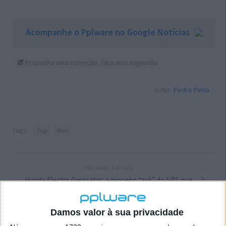
Acompanhe o Pplware no Google Notícias
Proponha uma correção, faça uma sugestão
Autor:
Pedro Pinto
Tags:
Digi
Meo
PRÓXIMO ARTIGO
Honda Electro Gyrocator: o pioneiro “avô” do GPS que
mudou toda a condução
Damos valor à sua privacidade
ARTIGO ANTERIOR