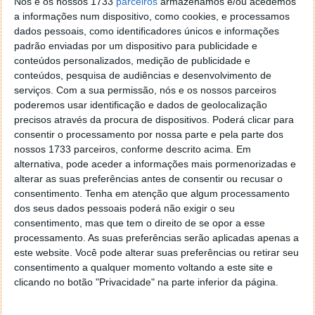
Nós e os nossos 1733
parceiros
armazenamos e/ou acedemos
Pixel 10 pode editar as fotografias apenas falando
a informações num dispositivo, como cookies, e processamos
com a IA da Gemini
dados pessoais, como identificadores únicos e informações
padrão enviadas por um dispositivo para publicidade e
conteúdos personalizados, medição de publicidade e
conteúdos, pesquisa de audiências e desenvolvimento de
serviços.
Com a sua permissão, nós e os nossos parceiros
poderemos usar identificação e dados de geolocalização
precisos através da procura de dispositivos. Poderá clicar para
consentir o processamento por nossa parte e pela parte dos
nossos 1733 parceiros, conforme descrito acima. Em
alternativa, pode aceder a informações mais pormenorizadas e
alterar as suas preferências antes de consentir ou recusar o
consentimento.
Tenha em atenção que algum processamento
dos seus dados pessoais poderá não exigir o seu
consentimento, mas que tem o direito de se opor a esse
processamento. As suas preferências serão aplicadas apenas a
Comentários
52
este website. Você pode alterar suas preferências ou retirar seu
consentimento a qualquer momento voltando a este site e
Vim Menti
21 de Agosto de 2025 às 09:37
clicando no botão "Privacidade" na parte inferior da página.
Ou seja, não se passa absolutamente nada…
Responder