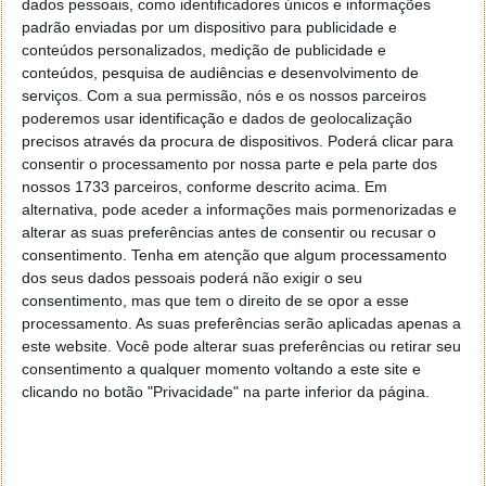
problemas matemáticos.
dados pessoais, como identificadores únicos e informações
padrão enviadas por um dispositivo para publicidade e
À primeira vista, pode parecer que o Claude está
conteúdos personalizados, medição de publicidade e
pronto para assumir as tarefas de programação de
conteúdos, pesquisa de audiências e desenvolvimento de
nível básico. No entanto, a Anthropic prevê uma
serviços.
Com a sua permissão, nós e os nossos parceiros
utilização mais alargada das suas capacidades de
poderemos usar identificação e dados de geolocalização
programação. Por exemplo, os utilizadores podem
precisos através da procura de dispositivos. Poderá clicar para
consentir o processamento por nossa parte e pela parte dos
carregar um ficheiro CSV,
dar instruções ao Claude
nossos 1733 parceiros, conforme descrito acima. Em
para processar os dados e gerar visualizações
.
alternativa, pode aceder a informações mais pormenorizadas e
alterar as suas preferências antes de consentir ou recusar o
Esta funcionalidade pode ser um fator de mudança
consentimento.
Tenha em atenção que algum processamento
para os profissionais de todos os setores. Os
dos seus dados pessoais poderá não exigir o seu
profissionais de marketing e as equipas de vendas,
consentimento, mas que tem o direito de se opor a esse
por exemplo, podem utilizá-la para analisar dados de
processamento. As suas preferências serão aplicadas apenas a
desempenho global e identificar oportunidades de
este website. Você pode alterar suas preferências ou retirar seu
crescimento. Os analistas financeiros podem utilizá-
consentimento a qualquer momento voltando a este site e
la para detetar tendências de mercado
e os
clicando no botão "Privacidade" na parte inferior da página.
engenheiros podem receber informações para
otimizar a gestão de recursos do servidor
.
Estas novas funcionalidades estão atualmente