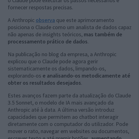
o Claude pode executar os passos necessários e
fornecer respostas precisas.
A Anthropic
observa
que este aprimoramento
posiciona o Claude como um analista de dados capaz
não apenas de insights teóricos,
mas também de
processamento prático de dados
.
Na publicação no blog da empresa, a Anthropic
explicou que o Claude pode agora gerir
sistematicamente os dados, limpando-os,
explorando-os
e analisando-os metodicamente até
obter os resultados desejados
.
Estes avanços fazem parte da atualização do Claude
3.5 Sonnet, o modelo de IA mais avançado da
Anthropic até à data. A última versão introduz
capacidades que permitem ao chatbot interagir
diretamente com o computador do utilizador. Pode
mover o rato, navegar em websites ou documentos,
escrever texto e até premir botões,
aumentando