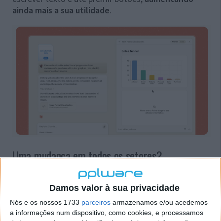
ainda mais a sua utilidade
.
Uma mudança em todos os setores?
Os testes de desempenho
sugerem que o Claude 3.5
Sonnet supera o GPT-4
em áreas como raciocínio,
Damos valor à sua privacidade
conhecimentos gerais e resolução de desafios de
Nós e os nossos 1733
parceiros
armazenamos e/ou acedemos
programação. Também se destaca na resolução de
a informações num dispositivo, como cookies, e processamos