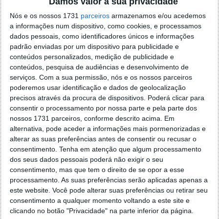
Damos valor à sua privacidade
leitura e escrita das pessoas com deficiência visual,
Nós e os nossos 1731
parceiros
armazenamos e/ou acedemos
nem todas sabem Braille.
a informações num dispositivo, como cookies, e processamos
dados pessoais, como identificadores únicos e informações
Além das que não dominam o sistema, algumas
padrão enviadas por um dispositivo para publicidade e
pessoas com baixa visão conseguem, recorrendo a
conteúdos personalizados, medição de publicidade e
produtos de apoio (software de ampliação, lupas ou
conteúdos, pesquisa de audiências e desenvolvimento de
impressões ampliadas) aceder à informação de
serviços.
Com a sua permissão, nós e os nossos parceiros
forma funcional, não tendo, portanto, a necessidade
poderemos usar identificação e dados de geolocalização
de utilizar o código.
precisos através da procura de dispositivos. Poderá clicar para
consentir o processamento por nossa parte e pela parte dos
nossos 1731 parceiros, conforme descrito acima. Em
alternativa, pode aceder a informações mais pormenorizadas e
alterar as suas preferências antes de consentir ou recusar o
consentimento.
Tenha em atenção que algum processamento
dos seus dados pessoais poderá não exigir o seu
consentimento, mas que tem o direito de se opor a esse
processamento. As suas preferências serão aplicadas apenas a
este website. Você pode alterar suas preferências ou retirar seu
consentimento a qualquer momento voltando a este site e
clicando no botão "Privacidade" na parte inferior da página.