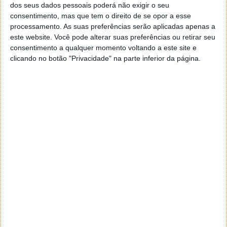
segurança no Golfo do México.
dos seus dados pessoais poderá não exigir o seu
consentimento, mas que tem o direito de se opor a esse
processamento. As suas preferências serão aplicadas apenas a
este website. Você pode alterar suas preferências ou retirar seu
consentimento a qualquer momento voltando a este site e
Este artigo tem mais de um ano
clicando no botão "Privacidade" na parte inferior da página.
Fonte:
SpaceX
Neste artigo:
carga
,
spacex
,
Starship
,
teste
Acompanhe o Pplware no Google Notícias
Proponha uma correção, faça uma sugestão
Autor:
Pedro Simões