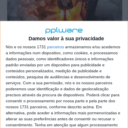
Satélites V3 da Starlink são a carga
Damos valor à sua privacidade
Os satélites V3, conforme o relatório anual de
Nós e os nossos 1731
parceiros
armazenamos e/ou acedemos
progresso da empresa, pretendem trazer velocidades
a informações num dispositivo, como cookies, e processamos
de gigabyte aos assinantes Starlink. Espera-se que
dados pessoais, como identificadores únicos e informações
estes satélites V3 sejam muito mais pesados ​​do que
padrão enviadas por um dispositivo para publicidade e
conteúdos personalizados, medição de publicidade e
os V2, pesando supostamente até 2000 kg. O objetivo
conteúdos, pesquisa de audiências e desenvolvimento de
para cada Starship é implementar 60 satélites V3,
serviços.
Com a sua permissão, nós e os nossos parceiros
permitindo adicionar “60 Tbps de capacidade à rede
poderemos usar identificação e dados de geolocalização
por lançamento”.
precisos através da procura de dispositivos. Poderá clicar para
consentir o processamento por nossa parte e pela parte dos
Este teste tentará também capturar o Super Heavy
nossos 1731 parceiros, conforme descrito acima. Em
Booster, que a empresa já conseguiu durante o seu
alternativa, pode aceder a informações mais pormenorizadas e
quinto teste em outubro. Se as condições forem
alterar as suas preferências antes de consentir ou recusar o
desfavoráveis, espera-se que o propulsor caia em
consentimento.
Tenha em atenção que algum processamento