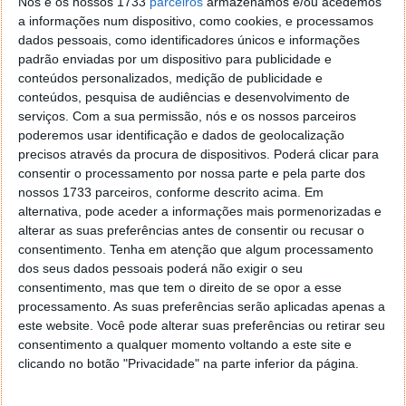
Nós e os nossos 1733
parceiros
armazenamos e/ou acedemos
------------------------------------------
a informações num dispositivo, como cookies, e processamos
dados pessoais, como identificadores únicos e informações
«
INÍCIO
»
padrão enviadas por um dispositivo para publicidade e
conteúdos personalizados, medição de publicidade e
« PÁGINA ANTERIOR
PÁG.5
PÁGINA SEGUINTE »
conteúdos, pesquisa de audiências e desenvolvimento de
serviços.
Com a sua permissão, nós e os nossos parceiros
poderemos usar identificação e dados de geolocalização
1
2
3
4
5
6
precisos através da procura de dispositivos. Poderá clicar para
consentir o processamento por nossa parte e pela parte dos
nossos 1733 parceiros, conforme descrito acima. Em
alternativa, pode aceder a informações mais pormenorizadas e
Este artigo tem mais de um ano
alterar as suas preferências antes de consentir ou recusar o
consentimento.
Tenha em atenção que algum processamento
dos seus dados pessoais poderá não exigir o seu
Acompanhe o Pplware no Google Notícias
consentimento, mas que tem o direito de se opor a esse
processamento. As suas preferências serão aplicadas apenas a
este website. Você pode alterar suas preferências ou retirar seu
Autor:
Vítor M.
Proponha uma correção, faça uma sugestão
consentimento a qualquer momento voltando a este site e
clicando no botão "Privacidade" na parte inferior da página.