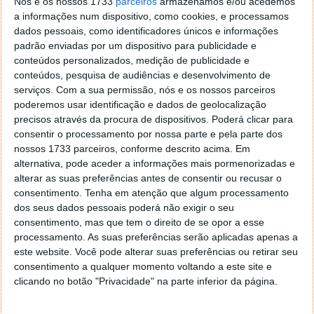
Nós e os nossos 1733
parceiros
armazenamos e/ou acedemos
a informações num dispositivo, como cookies, e processamos
dados pessoais, como identificadores únicos e informações
padrão enviadas por um dispositivo para publicidade e
conteúdos personalizados, medição de publicidade e
conteúdos, pesquisa de audiências e desenvolvimento de
serviços.
Com a sua permissão, nós e os nossos parceiros
------------------------------------------
poderemos usar identificação e dados de geolocalização
precisos através da procura de dispositivos. Poderá clicar para
«
INÍCIO
»
consentir o processamento por nossa parte e pela parte dos
« PÁGINA ANTERIOR
PÁG.2
PÁGINA SEGUINTE »
nossos 1733 parceiros, conforme descrito acima. Em
alternativa, pode aceder a informações mais pormenorizadas e
alterar as suas preferências antes de consentir ou recusar o
1
2
3
4
5
6
consentimento.
Tenha em atenção que algum processamento
dos seus dados pessoais poderá não exigir o seu
consentimento, mas que tem o direito de se opor a esse
processamento. As suas preferências serão aplicadas apenas a
Este artigo tem mais de um ano
este website. Você pode alterar suas preferências ou retirar seu
consentimento a qualquer momento voltando a este site e
clicando no botão "Privacidade" na parte inferior da página.
Acompanhe o Pplware no Google Notícias