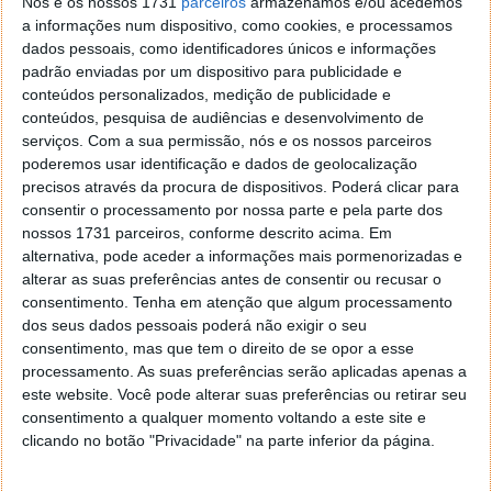
Nós e os nossos 1731
parceiros
armazenamos e/ou acedemos
a informações num dispositivo, como cookies, e processamos
Gostaria de ter um microchip implantado na
dados pessoais, como identificadores únicos e informações
padrão enviadas por um dispositivo para publicidade e
sua mão?
conteúdos personalizados, medição de publicidade e
conteúdos, pesquisa de audiências e desenvolvimento de
Apesar de parecer uma ideia mirabolante, de acordo
serviços.
Com a sua permissão, nós e os nossos parceiros
poderemos usar identificação e dados de geolocalização
com um inquérito realizado em 2021, que envolveu
precisos através da procura de dispositivos. Poderá clicar para
mais de 4.000 pessoas da União Europeia e do Reino
consentir o processamento por nossa parte e pela parte dos
Unido, 51% consideraria a possibilidade. Contudo,
nossos 1731 parceiros, conforme descrito acima. Em
houve quem ressalvasse questões como a invasão da
alternativa, pode aceder a informações mais pormenorizadas e
privacidade e segurança.
alterar as suas preferências antes de consentir ou recusar o
consentimento.
Tenha em atenção que algum processamento
Os implantes de chips contêm o mesmo tipo
dos seus dados pessoais poderá não exigir o seu
de tecnologia que as pessoas utilizam
consentimento, mas que tem o direito de se opor a esse
diariamente, desde os porta-chaves até ao
processamento. As suas preferências serão aplicadas apenas a
desbloqueio de portas, cartões de trânsito
este website. Você pode alterar suas preferências ou retirar seu
público, ou cartões bancários com função de
consentimento a qualquer momento voltando a este site e
pagamento contactless.
clicando no botão "Privacidade" na parte inferior da página.
A distância de leitura é limitada pela pequena