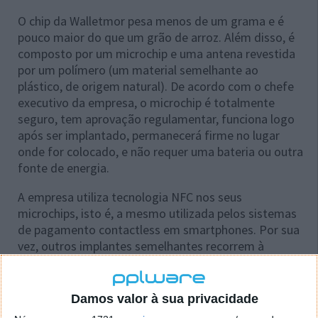
O chip da Walletmor pesa menos de um grama e é
pouco maior do que um grão de arroz. Além disso, é
composto por um microchip e uma antena revestida
por um polímero (um material semelhante ao
plástico, de origem natural). De acordo com o chefe
executivo da empresa, o microchip é totalmente
seguro, tem aprovação regulamentar, funciona logo
após ser implantado, permanecerá firme no lugar
onde for colocado, e não requer uma bateria ou outra
fonte de energia.
A empresa utiliza tecnologia NFC nos seus
microchips, isto é, a mesmo utilizada pelos sistemas
de pagamento contactless em smartphones. Por sua
vez, outros implantes semelhantes recorrem à
identificação por radiofrequência, uma tecnologia
semelhante àquela encontrada nos cartões de débito
ou crédito.
Damos valor à sua privacidade