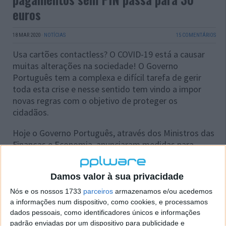
euros
18 MAR 2020
·
NOTÍCIAS
15 COMENTÁRIOS
Usa cartões contactless? O COVID-19 está a causar
muitas alterações na sociedade! O Governo
Português tem a complexa e difícil tarefa de gerir
toda esta crise e nesse sentido tem vindo a impor
novas regras com o objetivo de proteger os
cidadãos.
Hoje o Governo Português, através dos Ministros das
Finanças e Economia, anunciaram medidas para
ajudar nos pagamentos. Uma das novidades é ao
nível dos pagamentos com cartões contactless.
Damos valor à sua privacidade
Nós e os nossos 1733
parceiros
armazenamos e/ou acedemos
a informações num dispositivo, como cookies, e processamos
dados pessoais, como identificadores únicos e informações
padrão enviadas por um dispositivo para publicidade e