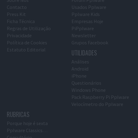
Sobre Nós
Fórum Pplware
Contacto
Usados Pplware
Press Kit
Pplware Kids
Ficha Técnica
Empresas Hoje
Regras de Utilização
PiPplware
Privacidade
Newsletter
Política de Cookies
Grupos Facebook
Estatuto Editorial
UTILIDADES
Análises
Android
iPhone
Questionários
Windows Phone
Pack Raspberry Pi Pplware
Velocímetro do Pplware
RUBRICAS
Porque hoje é sexta
Pplware Classics…
Consultório