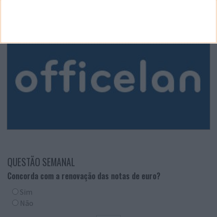
QUESTÃO SEMANAL
Concorda com a renovação das notas de euro?
Sim
Não