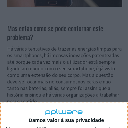
Mas então como se pode contornar este
problema?
Há várias tentativas de trazer as energias limpas para
os smartphones, há imensas inovações patenteadas
até porque cada vez mais o utilizador está sempre
ligado ao mundo com o seu smartphone, é já visto
como uma extensão do seu corpo. Mas a questão
deve-se focar mais no consumo, nos ecrãs e não
tanto nas baterias, aliás, sempre foi assim que a
história ensinou e há várias organizações a trabalhar
nesse sentido.
Uma dessas organizações - conhecida como Bodle
Technologies - desenvolveu o
Material com
Damos valor à sua privacidade
Alteração de Fase
"GST"
que poderá resolver o