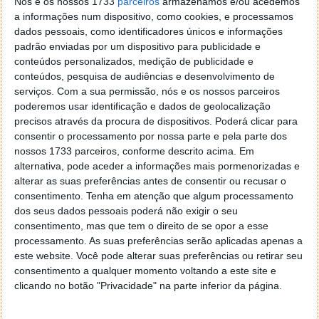
Nós e os nossos 1733
parceiros
armazenamos e/ou acedemos
problema dos ecrãs da mesma forma como a
a informações num dispositivo, como cookies, e processamos
Amazon revolucionou o seu tablet Kindle com a
dados pessoais, como identificadores únicos e informações
tecnologia E-Ink, que permitiu uma vida útil imensa,
padrão enviadas por um dispositivo para publicidade e
quase recorde, ao seu e-reader.
conteúdos personalizados, medição de publicidade e
conteúdos, pesquisa de audiências e desenvolvimento de
Claro que deve estar a pensar "pois mas é colossal a
serviços.
Com a sua permissão, nós e os nossos parceiros
diferença dos fantásticos ecrãs coloridos e
poderemos usar identificação e dados de geolocalização
brilhantes dos smartphones para os monocromáticos
precisos através da procura de dispositivos. Poderá clicar para
consentir o processamento por nossa parte e pela parte dos
e sombrios do Kindle". Sim, isso é verdade, mas a
nossos 1733 parceiros, conforme descrito acima. Em
tecnologia E-Ink foi desenvolvida apenas para
alternativa, pode aceder a informações mais pormenorizadas e
mostrar imagens monocromáticas óptimas para a
alterar as suas preferências antes de consentir ou recusar o
leitura, nunca para ver um vídeo no YouTube.
consentimento.
Tenha em atenção que algum processamento
dos seus dados pessoais poderá não exigir o seu
Mas então é aqui que está a vantagem da tecnologia
consentimento, mas que tem o direito de se opor a esse
do
Material com Alteração de Fase
(GST). Este
processamento. As suas preferências serão aplicadas apenas a
material tem a capacidade para se transformar numa
este website. Você pode alterar suas preferências ou retirar seu
variedade de cores, dependendo dos sinais eléctricos
consentimento a qualquer momento voltando a este site e
que recebe. Na sua essência o ecrã irá funcionar num
clicando no botão "Privacidade" na parte inferior da página.
princípio semelhante ao da tecnologia E-Ink, mas
com a variedade de cores.