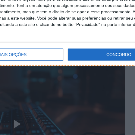
uma para a outra com precisão suficiente para enviar
timento.
Tenha em atenção que algum processamento dos seus dados
nsentimento, mas que tem o direito de se opor a esse processamento. A
as a este website. Você pode alterar suas preferências ou retirar seu
de dados que poderiam esperar obter utilizando
tando a este site e clicando no botão "Privacidade" na parte inferior 
tes distâncias. A 33 milhões de quilómetros de distância,
 próxima da Terra, o DSOC atingiu uma velocidade de
hante às velocidades da Internet de banda larga. A uma
e quilómetros, conseguiu ainda assim 6,25 megabits
AIS OPÇÕES
CONCORDO