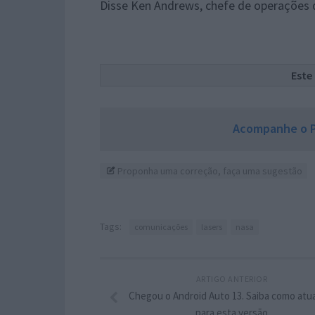
Disse Ken Andrews, chefe de operações 
Este
Acompanhe o P
Proponha uma correção, faça uma sugestão
Tags:
comunicações
lasers
nasa
ARTIGO ANTERIOR
Chegou o Android Auto 13. Saiba como atua
para esta versão