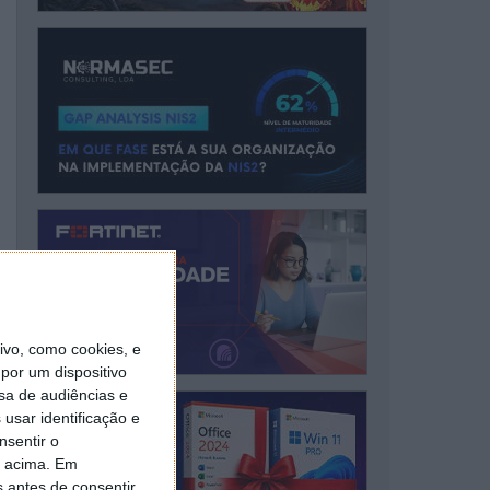
vo, como cookies, e
por um dispositivo
sa de audiências e
usar identificação e
nsentir o
o acima. Em
s antes de consentir