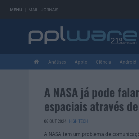
MENU
MAIL
JORNAIS
Análises
Apple
Ciência
Android
A NASA já pode fala
espaciais através de
06 OUT 2024
·
HIGH TECH
A NASA tem um problema de comunicações