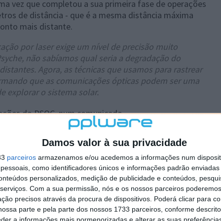
ma vez que completou a sua primeira fase de operações
tros de distância - que é a mesma distância máxima
ponto mais distante.
cação por laser exige um nível de precisão muito
Psyche, não sabíamos qual seria a degradação do
istantes. Agora, as técnicas que usamos para rastrear
nfirmando que as comunicações ópticas podem ser uma
 explorar o sistema solar.
erações do DSOC, num comunicado.
Damos valor à sua privacidade
s à banda larga
33
parceiros
armazenamos e/ou acedemos a informações num dispositi
essoais, como identificadores únicos e informações padrão enviadas 
 estavam confiantes de que as comunicações por laser
conteúdos personalizados, medição de publicidade e conteúdos, pesqui
sua exatidão a distâncias muito longas. Mas em
serviços.
Com a sua permissão, nós e os nossos parceiros poderemos 
mportante verificar se as coisas funcionam tanto na
ção precisos através da procura de dispositivos. Poderá clicar para co
s desafios do DSOC era garantir que as antenas no solo
ossa parte e pela parte dos nossos 1733 parceiros, conforme descrit
eder a informações mais pormenorizadas e alterar as suas preferência