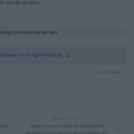
de voo do projeto.
 artigo tem mais de um ano
plware no Google Notícias
Autor:
Vítor M.
PRÓXIMO ARTIGO
lizar
Google traz para todos os smartphones
Android a forma perfeita de se proteger dos