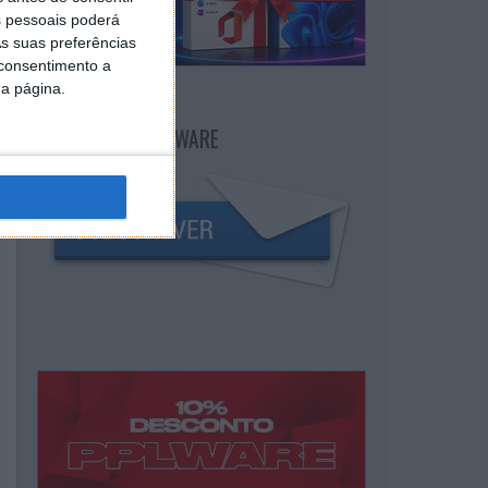
 pessoais poderá
s suas preferências
 consentimento a
da página.
NEWSLETTER PPLWARE