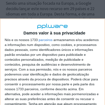
Sendo uma situação focada na Europa, a Google
decidiu lançar este novo recurso em 29 países e 22
idiomas em toda a Europa. Desta forma, e de uma
maneira global neste continente, estes painéis de
informações vão surgir ao lado de outros resultados
relevantes da web aberta.
Damos valor à sua privacidade
Nós e os nossos 1733
parceiros
armazenamos e/ou acedemos
a informações num dispositivo, como cookies, e processamos
dados pessoais, como identificadores únicos e informações
padrão enviadas por um dispositivo para publicidade e
conteúdos personalizados, medição de publicidade e
conteúdos, pesquisa de audiências e desenvolvimento de
serviços.
Com a sua permissão, nós e os nossos parceiros
poderemos usar identificação e dados de geolocalização
precisos através da procura de dispositivos. Poderá clicar para
consentir o processamento por nossa parte e pela parte dos
nossos 1733 parceiros, conforme descrito acima. Em
alternativa, pode aceder a informações mais pormenorizadas e
alterar as suas preferências antes de consentir ou recusar o
consentimento.
Tenha em atenção que algum processamento