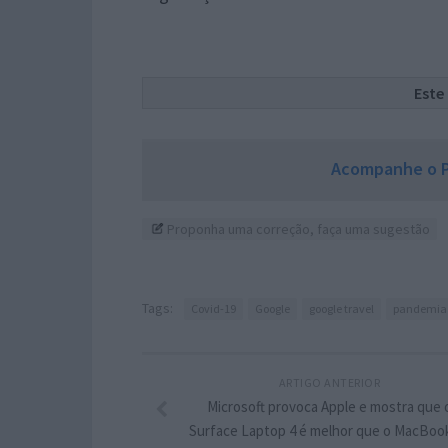
Este
Acompanhe o P
Proponha uma correção, faça uma sugestão
Tags:
Covid-19
Google
google travel
pandemia
ARTIGO ANTERIOR
Microsoft provoca Apple e mostra que 
Surface Laptop 4 é melhor que o MacBook