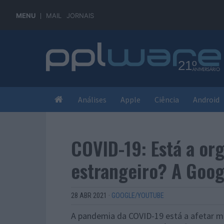
MENU
MAIL
JORNAIS
Análises
Apple
Ciência
Android
COVID-19: Está a org
estrangeiro? A Goog
28 ABR 2021
·
GOOGLE/YOUTUBE
A pandemia da COVID-19 está a afetar m