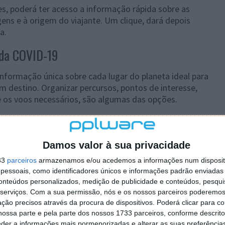
s, poderá ter acesso a informação rápida sobre as
gens e à origem do viajante. Um clique, dará depois
a.
 da COVID-19
informação única sobre cada lugar do planeta ideal para
um destino. Organizar percursos, pontos de interesse,
té os voos necessários, são algumas das opções.
sta usar a barra de pesquisa para lá chegar e ter acesso
contrário, há um
mapa mundo pronto a ser explorado
.
Damos valor à sua privacidade
33
parceiros
armazenamos e/ou acedemos a informações num dispositi
essoais, como identificadores únicos e informações padrão enviadas 
conteúdos personalizados, medição de publicidade e conteúdos, pesqui
serviços.
Com a sua permissão, nós e os nossos parceiros poderemos 
ção precisos através da procura de dispositivos. Poderá clicar para co
ossa parte e pela parte dos nossos 1733 parceiros, conforme descrit
eder a informações mais pormenorizadas e alterar as suas preferência