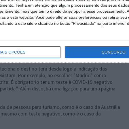
timento.
Tenha em atenção que algum processamento dos seus dados
nsentimento, mas que tem o direito de se opor a esse processamento. A
as a este website. Você pode alterar suas preferências ou retirar seu
tando a este site e clicando no botão "Privacidade" na parte inferior 
AIS OPÇÕES
CONCORDO
eciona o destino terá desde logo a indicação das
 existam. Por exemplo, ao escolher "Madrid" como
ita: É obrigatório ter um teste à COVID-19 negativo
partida.". Além disso, há uma ligação para uma página
ada de pessoas para turismo, como é o caso da Austrália
, mesmo com teste negativo, como é o caso da