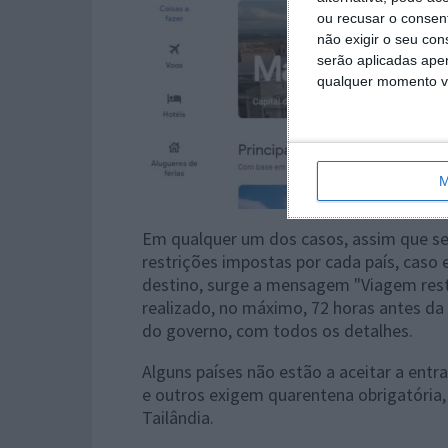
ou recusar o consen
não exigir o seu co
serão aplicadas apen
qualquer momento vol
M
Em qualquer um dos casos, assim que sel
restrições impostas por cada país, caso
destino, surge a mensagem "Viagem restr
realizado, no máximo, 72 horas antes da 
do governo, com todos os detalhes.
Alguns países não estão a aceitar a entr
e outros exigem quarentena obrigatória
Tailândia.