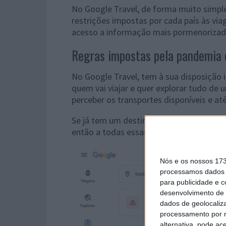
No Google Travel, de forma muito simple
restrições impostas por cada país às via
acesso a informação mais pormenorizad
Regras impostas pela pandemia
No Google Travel, tem à sua disposição 
quem vai viajar e quer explorar tudo de 
perceber os transportes disponíveis e a
Se já tem um destino em mente, então ba
então a todas essas informações. Caso 
Nós e os nossos 17
processamos dados p
para publicidade e 
desenvolvimento de 
dados de geolocaliza
processamento por n
alternativa, pode ac