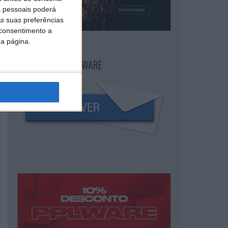
 pessoais poderá
s suas preferências
 consentimento a
da página.
NEWSLETTER PPLWARE