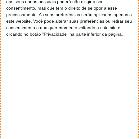
dos seus dados pessoais poderá não exigir o seu
consentimento, mas que tem o direito de se opor a esse
processamento. As suas preferências serão aplicadas apenas a
este website. Você pode alterar suas preferências ou retirar seu
consentimento a qualquer momento voltando a este site e
clicando no botão "Privacidade" na parte inferior da página.
Quanto ao processador, fala-se no Snapdragon 732G,
o mesmo que já equipou o POCO X3 lançado no ano
passado. A câmara principal deverá ter um sensor de
64 MP e a bateria 5050 mAh.
Além disto, o smartphone deverá ser lançado nas