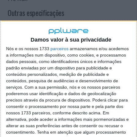
Outras especificações
Se o ecrã for IPS, é esperado que o sensor de
impressões digitais fique colocado na lateral do
smartphone, contudo, os rumores apontam para que
Damos valor à sua privacidade
desta vez o smartphone tenha um ecrã AMOLED.
Nós e os nossos 1733
parceiros
armazenamos e/ou acedemos
Este ecrã, no entanto, deverá apresentar uma taxa de
a informações num dispositivo, como cookies, e processamos
atualização de 120Hz.
dados pessoais, como identificadores únicos e informações
padrão enviadas por um dispositivo para publicidade e
conteúdos personalizados, medição de publicidade e
conteúdos, pesquisa de audiências e desenvolvimento de
serviços.
Com a sua permissão, nós e os nossos parceiros
poderemos usar identificação e dados de geolocalização
precisos através da procura de dispositivos. Poderá clicar para
consentir o processamento por nossa parte e pela parte dos
nossos 1733 parceiros, conforme descrito acima. Em
alternativa, pode aceder a informações mais pormenorizadas e
alterar as suas preferências antes de consentir ou recusar o
consentimento.
Tenha em atenção que algum processamento