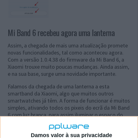
Mi Band 6 recebeu agora uma lanterna
Assim, a chegada de mais uma atualização promete
novas funcionalidades, tal como aconteceu agora.
Com a versão 1.0.4.38 do firmware da Mi Band 6, a
Xiaomi trouxe muito poucas mudanças. Ainda assim,
e na sua base, surge uma novidade importante.
Falamos da chegada de uma lanterna a esta
smartband da Xiaomi, algo que muitos outros
smartwatches já têm. A forma de funcionar é muitos
simples, ativando todos os pixeis do ecrã da Mi Band
6 com luz branca, para assim iluminar o espaço do
utilizador.
Damos valor à sua privacidade