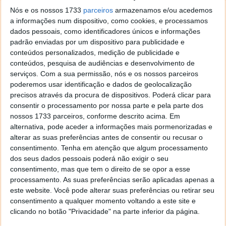
Nós e os nossos 1733
parceiros
armazenamos e/ou acedemos
a informações num dispositivo, como cookies, e processamos
dados pessoais, como identificadores únicos e informações
padrão enviadas por um dispositivo para publicidade e
conteúdos personalizados, medição de publicidade e
conteúdos, pesquisa de audiências e desenvolvimento de
serviços.
Com a sua permissão, nós e os nossos parceiros
poderemos usar identificação e dados de geolocalização
precisos através da procura de dispositivos. Poderá clicar para
consentir o processamento por nossa parte e pela parte dos
Simples de usar nesta excelente smartband
nossos 1733 parceiros, conforme descrito acima. Em
alternativa, pode aceder a informações mais pormenorizadas e
alterar as suas preferências antes de consentir ou recusar o
A lanterna está numa área reservada para esta
consentimento.
Tenha em atenção que algum processamento
novidade, bastando tocar no ecrã para ligar e repetir
dos seus dados pessoais poderá não exigir o seu
o movimento para desligar. Para além disto, a Xiaomi
consentimento, mas que tem o direito de se opor a esse
trouxe ainda novos idiomas e a correção de vários
processamento. As suas preferências serão aplicadas apenas a
bugs.
este website. Você pode alterar suas preferências ou retirar seu
consentimento a qualquer momento voltando a este site e
Para terem acesso a esta atualização e a todas as
clicando no botão "Privacidade" na parte inferior da página.
novidades devem ter instalada a versão 5.3.0 da
app