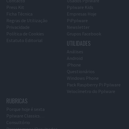
Contacto
Usados Pplware
Press Kit
Pplware Kids
Ficha Técnica
Empresas Hoje
Regras de Utilização
PiPplware
Privacidade
Newsletter
Política de Cookies
Grupos Facebook
Estatuto Editorial
UTILIDADES
Análises
Android
iPhone
Questionários
Windows Phone
Pack Raspberry Pi Pplware
Velocímetro do Pplware
RUBRICAS
Porque hoje é sexta
Pplware Classics…
Consultório