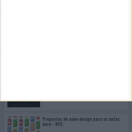
Nano Banana 2 chegou ao Google Earth para criar
imagens realistas com IA
Google Pixel 11 Pro - The Next Obvious
Move
Propostas de novo design para as notas
euro - BCE