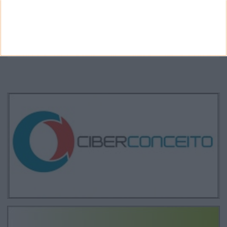
Propostas de novo design para as notas
euro - BCE