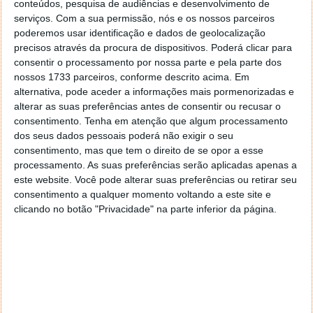
conteúdos, pesquisa de audiências e desenvolvimento de
serviços.
Com a sua permissão, nós e os nossos parceiros
poderemos usar identificação e dados de geolocalização
precisos através da procura de dispositivos. Poderá clicar para
consentir o processamento por nossa parte e pela parte dos
nossos 1733 parceiros, conforme descrito acima. Em
alternativa, pode aceder a informações mais pormenorizadas e
alterar as suas preferências antes de consentir ou recusar o
Este artigo tem mais de um ano
consentimento.
Tenha em atenção que algum processamento
dos seus dados pessoais poderá não exigir o seu
consentimento, mas que tem o direito de se opor a esse
Acompanhe o Pplware no Google Notícias
processamento. As suas preferências serão aplicadas apenas a
este website. Você pode alterar suas preferências ou retirar seu
consentimento a qualquer momento voltando a este site e
Proponha uma correção, faça uma sugestão
clicando no botão "Privacidade" na parte inferior da página.
Autor:
Pedro Simões
Tags:
AppGallery
Apps
Huawei
smartwatches
Wear OS