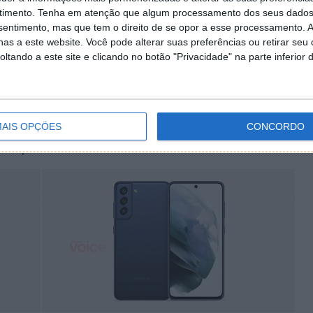
ung Galaxy S21 FE com nome de código SM-G990B está
timento.
Tenha em atenção que algum processamento dos seus dados
inado de "lahaina". Adicionalmente, podemos ver que
nsentimento, mas que tem o direito de se opor a esse processamento. A
as a este website. Você pode alterar suas preferências ou retirar seu
tando a este site e clicando no botão "Privacidade" na parte inferior 
 renderizações que revelam detalhes do design. Nas
ante à linha S21 original, com o destaque das câmaras
AIS OPÇÕES
CONCORDO
taque dado a este módulo diminui com a aparente
a capa traseira.