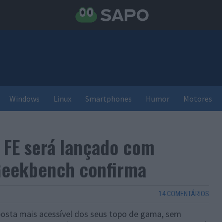
Windows
Linux
Smartphones
Humor
Motores
 FE será lançado com
Geekbench confirma
14 COMENTÁRIOS
osta mais acessível dos seus topo de gama, sem