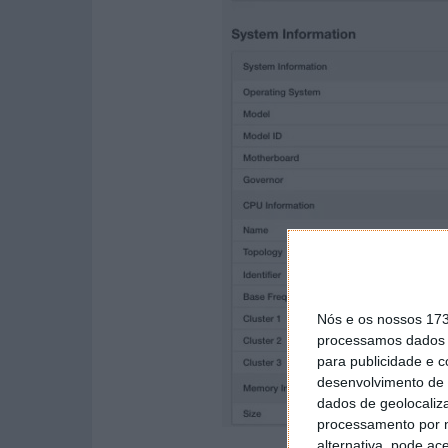
Nós e os nossos 17
processamos dados p
para publicidade e 
desenvolvimento de 
dados de geolocaliza
processamento por n
alternativa, pode ac