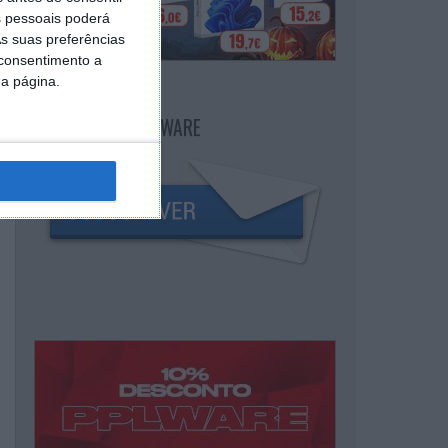
 pessoais poderá
s suas preferências
 consentimento a
da página.
NEWSLETTER PPLWARE