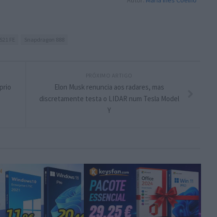
Autor:
Maria Inês Coelho
S21 FE
Snapdragon 888
PRÓXIMO ARTIGO
prio
Elon Musk renuncia aos radares, mas
discretamente testa o LIDAR num Tesla Model
Y