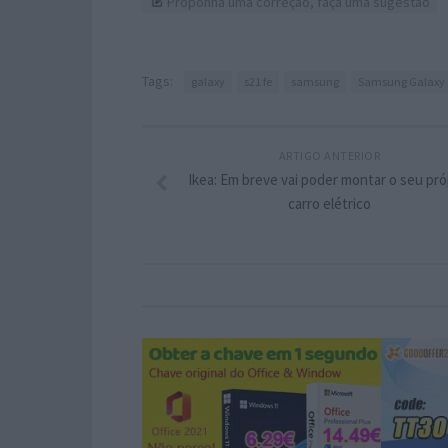
Proponha uma correção, faça uma sugestão
Tags:
galaxy
s21 fe
samsung
Samsung Galaxy 
ARTIGO ANTERIOR
Ikea: Em breve vai poder montar o seu pró
carro elétrico