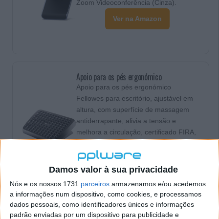
Zoom Videoconferência (Cinza).
Ver na Amazon
Apoio para os pés ergonómico
Apoio para os pés ergonómico
Fellowes para escritório, ajustável em
altura, com superfície de massagem
antiderrapante, alivia a tensão e
melhora a circulação, certificado FIRA,
cor preta.
Ver na Amazon
Damos valor à sua privacidade
Nós e os nossos 1731
parceiros
armazenamos e/ou acedemos
a informações num dispositivo, como cookies, e processamos
dados pessoais, como identificadores únicos e informações
padrão enviadas por um dispositivo para publicidade e
Aquecedor de canecas