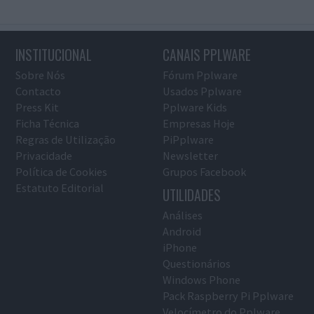
INSTITUCIONAL
CANAIS PPLWARE
Sobre Nós
Fórum Pplware
Contacto
Usados Pplware
Press Kit
Pplware Kids
Ficha Técnica
Empresas Hoje
Regras de Utilização
PiPplware
Privacidade
Newsletter
Política de Cookies
Grupos Facebook
Estatuto Editorial
UTILIDADES
Análises
Android
iPhone
Questionários
Windows Phone
Pack Raspberry Pi Pplware
Velocímetro do Pplware