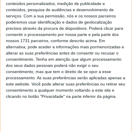
conteúdos personalizados, medição de publicidade e
MQFORU Aquecedor de canecas com
conteúdos, pesquisa de audiências e desenvolvimento de
9 configurações de temperatura,
serviços.
Com a sua permissão, nós e os nossos parceiros
aquecedor de café de 36 W com
poderemos usar identificação e dados de geolocalização
horário de 1 a 9 horas, 4 horas de
precisos através da procura de dispositivos. Poderá clicar para
desconexão automática, aquecedor de
consentir o processamento por nossa parte e pela parte dos
velas para café, chá, leite, vela.
nossos 1731 parceiros, conforme descrito acima. Em
alternativa, pode aceder a informações mais pormenorizadas e
Ver na Amazon
alterar as suas preferências antes de consentir ou recusar o
consentimento.
Tenha em atenção que algum processamento
dos seus dados pessoais poderá não exigir o seu
consentimento, mas que tem o direito de se opor a esse
processamento. As suas preferências serão aplicadas apenas a
Extensão de tomadas com 8 entradas
este website. Você pode alterar suas preferências ou retirar seu
consentimento a qualquer momento voltando a este site e
Brennenstuhl Super-Solid extensão de
clicando no botão "Privacidade" na parte inferior da página.
tomadas com 8 entradas e proteção
contra sobretensões até 13.500A (com
cabo de 2,5m e interruptor, extensão
elétrica de policarbonato inquebrável)
Preto/Cinza