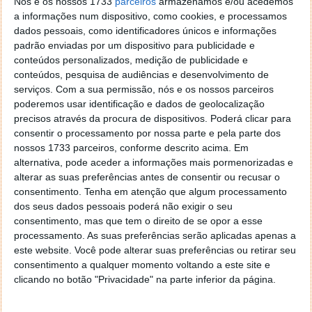
Nós e os nossos 1733
parceiros
armazenamos e/ou acedemos
Apple A13 e o Snapdragon 855
a informações num dispositivo, como cookies, e processamos
dados pessoais, como identificadores únicos e informações
padrão enviadas por um dispositivo para publicidade e
conteúdos personalizados, medição de publicidade e
conteúdos, pesquisa de audiências e desenvolvimento de
serviços.
Com a sua permissão, nós e os nossos parceiros
poderemos usar identificação e dados de geolocalização
precisos através da procura de dispositivos. Poderá clicar para
consentir o processamento por nossa parte e pela parte dos
nossos 1733 parceiros, conforme descrito acima. Em
alternativa, pode aceder a informações mais pormenorizadas e
alterar as suas preferências antes de consentir ou recusar o
consentimento.
Tenha em atenção que algum processamento
dos seus dados pessoais poderá não exigir o seu
Comentários
47
consentimento, mas que tem o direito de se opor a esse
processamento. As suas preferências serão aplicadas apenas a
este website. Você pode alterar suas preferências ou retirar seu
Fulano
29 de Outubro de 2019 às 11:06
consentimento a qualquer momento voltando a este site e
A Apple agora tem direitos sobre formas geométricas?
clicando no botão "Privacidade" na parte inferior da página.
Responder