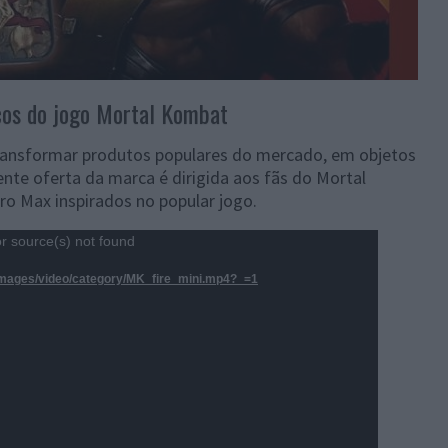
cos do jogo Mortal Kombat
ransformar produtos populares do mercado, em objetos
ente oferta da marca é dirigida aos fãs do Mortal
o Max inspirados no popular jogo.
r source(s) not found
l/images/video/category/MK_fire_mini.mp4?_=1