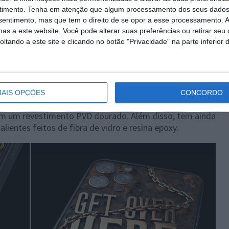
timento.
Tenha em atenção que algum processamento dos seus dados
nsentimento, mas que tem o direito de se opor a esse processamento. A
as a este website. Você pode alterar suas preferências ou retirar seu
tando a este site e clicando no botão "Privacidade" na parte inferior 
AIS OPÇÕES
CONCORDO
com um revestimento PVD dourado. Além disso, tem ainda
ientes feitos de fibra de vidro e resina epoxy.