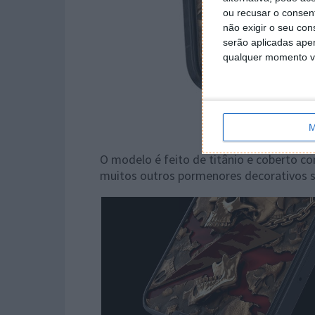
ou recusar o consen
não exigir o seu co
serão aplicadas apen
qualquer momento vol
M
O modelo é feito de titânio e coberto 
muitos outros pormenores decorativos sal