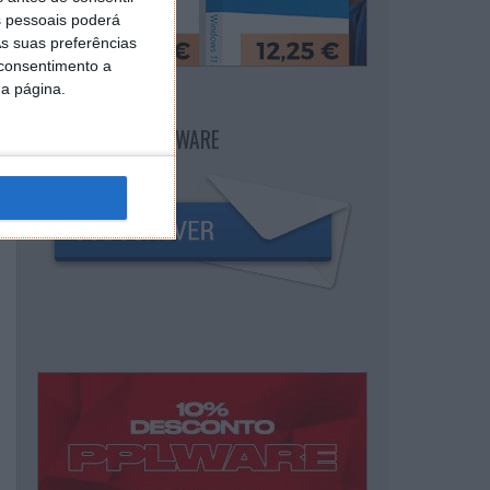
 pessoais poderá
s suas preferências
 consentimento a
da página.
NEWSLETTER PPLWARE