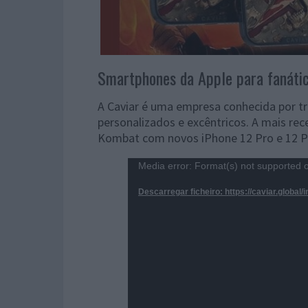
Smartphones da Apple para fanáti
A Caviar é uma empresa conhecida por t
personalizados e excêntricos. A mais rec
Kombat com novos iPhone 12 Pro e 12 Pr
Reprodutor
Media error: Format(s) not supported o
de
Descarregar ficheiro: https://caviar.globa
vídeo