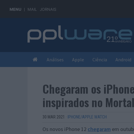
MENU
MAIL
JORNAIS
Análises
Apple
Ciência
Android
Chegaram os iPhone
inspirados no Morta
30 MAR 2021
·
IPHONE/APPLE WATCH
Os novos iPhone 12
chegaram
em outubr