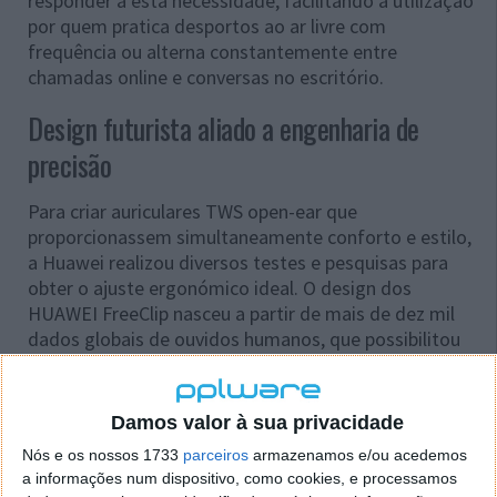
responder a esta necessidade, facilitando a utilização
por quem pratica desportos ao ar livre com
frequência ou alterna constantemente entre
chamadas online e conversas no escritório.
Design futurista aliado a engenharia de
precisão
Para criar auriculares TWS open-ear que
proporcionassem simultaneamente conforto e estilo,
a Huawei realizou diversos testes e pesquisas para
obter o ajuste ergonómico ideal. O design dos
HUAWEI FreeClip nasceu a partir de mais de dez mil
dados globais de ouvidos humanos, que possibilitou
desenvolver as três características principais: o
Comfort Bean, a Acoustic Ball e o C-Bridge Design.
Damos valor à sua privacidade
Nós e os nossos 1733
parceiros
armazenamos e/ou acedemos
a informações num dispositivo, como cookies, e processamos