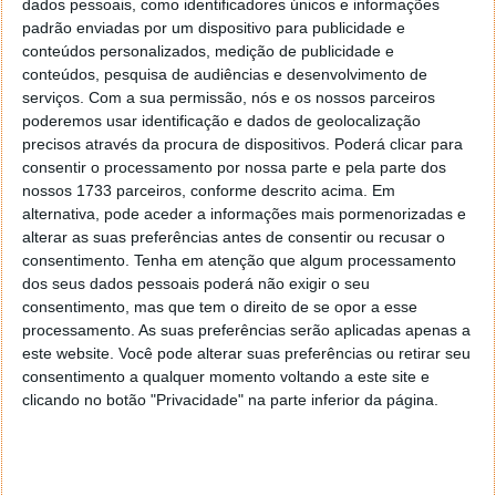
dados pessoais, como identificadores únicos e informações
padrão enviadas por um dispositivo para publicidade e
conteúdos personalizados, medição de publicidade e
conteúdos, pesquisa de audiências e desenvolvimento de
serviços.
Com a sua permissão, nós e os nossos parceiros
poderemos usar identificação e dados de geolocalização
precisos através da procura de dispositivos. Poderá clicar para
consentir o processamento por nossa parte e pela parte dos
nossos 1733 parceiros, conforme descrito acima. Em
O Confort Bean utiliza um formato ergonómico em
alternativa, pode aceder a informações mais pormenorizadas e
forma de feijão que se molda perfeitamente às
alterar as suas preferências antes de consentir ou recusar o
diferentes curvaturas do ouvido humano. Por sua
consentimento.
Tenha em atenção que algum processamento
vez, a Acoustic Ball foi concebida com base nas
dos seus dados pessoais poderá não exigir o seu
consentimento, mas que tem o direito de se opor a esse
formas do ouvido de diversos utilizadores para obter
processamento. As suas preferências serão aplicadas apenas a
um tamanho ideal.
este website. Você pode alterar suas preferências ou retirar seu
consentimento a qualquer momento voltando a este site e
Já o C-Bridge Design, que conecta as duas partes,
clicando no botão "Privacidade" na parte inferior da página.
possui um sensor adaptativo que reconhece e ajusta
a força do mecanismo de fixação, reduzindo a
tensão na cartilagem do ouvido do utilizador.