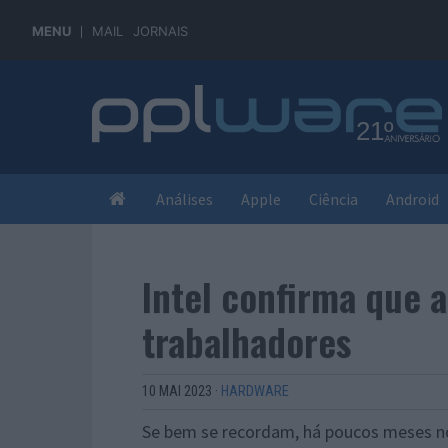
MENU
MAIL
JORNAIS
Análises
Apple
Ciência
Android
Intel confirma que a
trabalhadores
10 MAI 2023
·
HARDWARE
Se bem se recordam, há poucos meses no