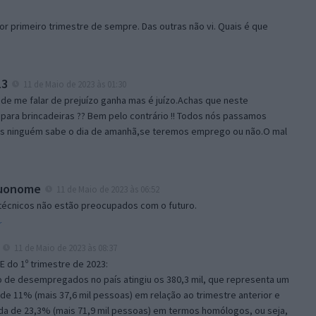
or primeiro trimestre de sempre. Das outras não vi. Quais é que
13
11 de Maio de 2023 às 01:30
de me falar de prejuízo ganha mas é juízo.Achas que neste
para brincadeiras ?? Bem pelo contrário !! Todos nós passamos
ois ninguém sabe o dia de amanhã,se teremos emprego ou não.O mal
uonome
11 de Maio de 2023 às 06:52
técnicos não estão preocupados com o futuro.
r
11 de Maio de 2023 às 08:37
E do 1º trimestre de 2023:
 de desempregados no país atingiu os 380,3 mil, que representa um
e 11% (mais 37,6 mil pessoas) em relação ao trimestre anterior e
da de 23,3% (mais 71,9 mil pessoas) em termos homólogos, ou seja,