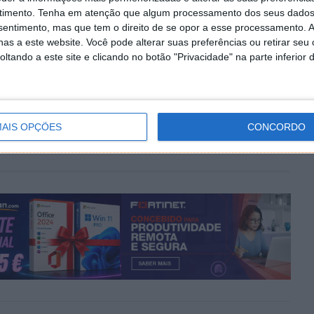
timento.
Tenha em atenção que algum processamento dos seus dados
nsentimento, mas que tem o direito de se opor a esse processamento. A
as a este website. Você pode alterar suas preferências ou retirar seu
tando a este site e clicando no botão "Privacidade" na parte inferior 
PRÓXIMO ARTIGO
l o
Altice Portugal: Receitas sobem para os 699
milhões de euros
AIS OPÇÕES
CONCORDO