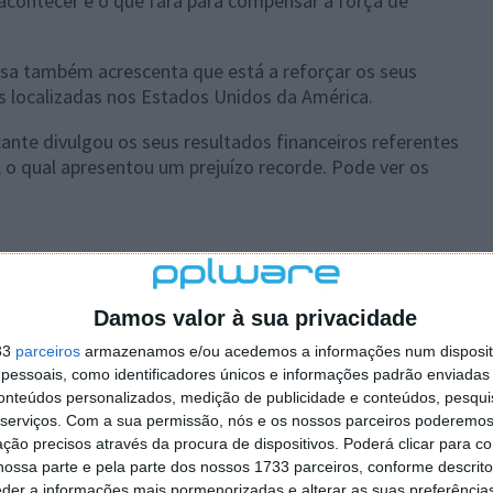
contecer e o que fará para compensar a força de
esa também acrescenta que está a reforçar os seus
s localizadas nos Estados Unidos da América.
nte divulgou os seus resultados financeiros referentes
 o qual apresentou um prejuízo recorde. Pode ver os
 artigo tem mais de um ano
Damos valor à sua privacidade
33
parceiros
armazenamos e/ou acedemos a informações num dispositi
essoais, como identificadores únicos e informações padrão enviadas 
plware no Google Notícias
conteúdos personalizados, medição de publicidade e conteúdos, pesqui
serviços.
Com a sua permissão, nós e os nossos parceiros poderemos 
ção precisos através da procura de dispositivos. Poderá clicar para co
Autor:
Marisa Pinto
ossa parte e pela parte dos nossos 1733 parceiros, conforme descrit
eder a informações mais pormenorizadas e alterar as suas preferência