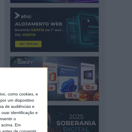
vo, como cookies, e
por um dispositivo
sa de audiências e
usar identificação e
nsentir o
o acima. Em
s antes de consentir