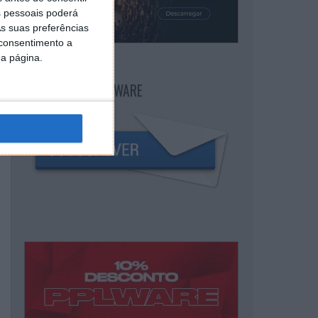
 pessoais poderá
s suas preferências
 consentimento a
da página.
NEWSLETTER PPLWARE