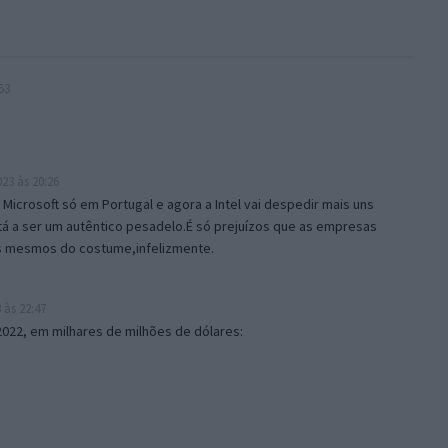
53
23 às 20:26
Microsoft só em Portugal e agora a Intel vai despedir mais uns
á a ser um autêntico pesadelo.É só prejuízos que as empresas
os mesmos do costume,infelizmente.
 às 22:47
022, em milhares de milhões de dólares: