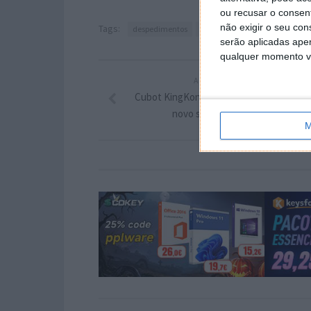
ou recusar o consen
não exigir o seu co
Tags:
despedimentos
Intel
serão aplicadas apen
qualquer momento vol
ARTIGO ANTERIOR
Cubot KingKong Power: já está disponíve
novo smartphone robusto
M