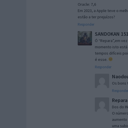
Oracle: 7,6
Em 2023, a Apple teve o melh
estão a ter prejuízos?
Responder
SANDOKAN 15
Ó “Repara”,em vez 
momento isto está 
tempos difíceis p
é esse.
Responder
Naodo
Os bons 
Responde
Repara
Dos do IN
O número
aumento d
uma subi