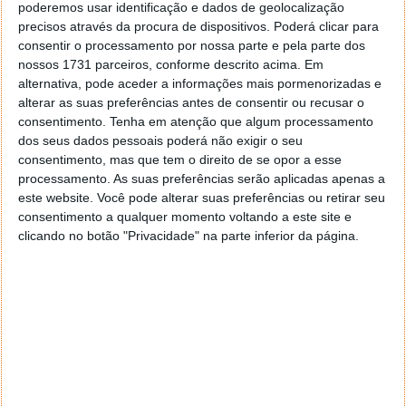
passado, um tribunal dos EUA deu razão à CMC
poderemos usar identificação e dados de geolocalização
Materials e rejeitou os argumentos da Rohm & Haas
precisos através da procura de dispositivos. Poderá clicar para
da DuPont de que a patente seria inválida.
consentir o processamento por nossa parte e pela parte dos
nossos 1731 parceiros, conforme descrito acima. Em
Assim, a proibição da importação de Optiplane para
alternativa, pode aceder a informações mais pormenorizadas e
os EUA poderá representar um sério problema para a
alterar as suas preferências antes de consentir ou recusar o
Intel, uma vez que esta depende mais das fábricas
consentimento.
Tenha em atenção que algum processamento
norte-americanas do que as suas rivais, pois as
dos seus dados pessoais poderá não exigir o seu
indústrias asiáticas não serão afetadas com esta
consentimento, mas que tem o direito de se opor a esse
processamento. As suas preferências serão aplicadas apenas a
decisão. Segundo o site
Bloomberg
, os advogados
este website. Você pode alterar suas preferências ou retirar seu
da Comissão de Comércio Internacional podem
consentimento a qualquer momento voltando a este site e
concordar com o pedido da Intel de um período de
clicando no botão "Privacidade" na parte inferior da página.
carência de 24 meses para qualquer proibição de
importação. De acordo com Thomas Chen, advogado
do departamento:
Este atraso dará à Intel tempo suficiente para
encontrar uma alternativa viável ao material
banido, especialmente se a comissão também
levar em consideração a escassez global de