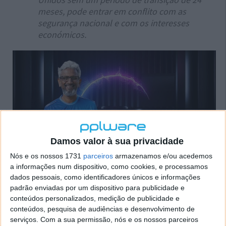
meses, pode entrar em conflito com as
segurança nacional e com os interesses
económicos.
Damos valor à sua privacidade
Nós e os nossos 1731
parceiros
armazenamos e/ou acedemos
a informações num dispositivo, como cookies, e processamos
dados pessoais, como identificadores únicos e informações
Segundo a CMC Materials, a Rohm & Haas da DuPont
padrão enviadas por um dispositivo para publicidade e
usou a tecnologia por si patenteada para a produção
conteúdos personalizados, medição de publicidade e
do Optiplane. O produto final serve para polir as
conteúdos, pesquisa de audiências e desenvolvimento de
camadas semicondutoras das wafers. Já no verão
serviços.
Com a sua permissão, nós e os nossos parceiros