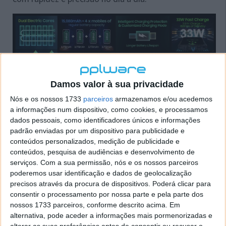
Damos valor à sua privacidade
Nós e os nossos 1733
parceiros
armazenamos e/ou acedemos
a informações num dispositivo, como cookies, e processamos
dados pessoais, como identificadores únicos e informações
Uma enorme bateria e o desempenho
padrão enviadas por um dispositivo para publicidade e
conteúdos personalizados, medição de publicidade e
A bateria do BV9300 é outro dos fatores-chave deste
conteúdos, pesquisa de audiências e desenvolvimento de
smartphone uma vez que se apresenta com uma
serviços.
Com a sua permissão, nós e os nossos parceiros
enorme capacidade de 15030 mAh. Quase o
poderemos usar identificação e dados de geolocalização
equivalente a 4 smartphones convencionais. Além da
precisos através da procura de dispositivos. Poderá clicar para
grande autonomia, carrega a 33W e ainda permite
consentir o processamento por nossa parte e pela parte dos
nossos 1733 parceiros, conforme descrito acima. Em
carregar outros dispositivos com recurso ao
alternativa, pode aceder a informações mais pormenorizadas e
chamado carregamento reverso, sejam smartphones,