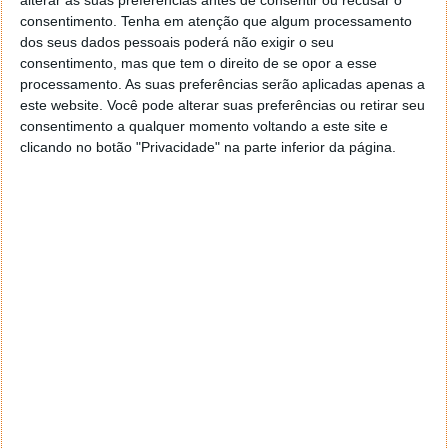
alterar as suas preferências antes de consentir ou recusar o
consolas, relógios, earbuds ou outros equipamentos
consentimento.
Tenha em atenção que algum processamento
semelhantes.
dos seus dados pessoais poderá não exigir o seu
consentimento, mas que tem o direito de se opor a esse
O Blackview BV9300 está a ser lançado com um
processamento. As suas preferências serão aplicadas apenas a
processador Helio G99, com 12 GB de RAM que
este website. Você pode alterar suas preferências ou retirar seu
podem ser expandidos até aos 21 GB com recurso ao
consentimento a qualquer momento voltando a este site e
armazenamento interno que é de 256 GB.
clicando no botão "Privacidade" na parte inferior da página.