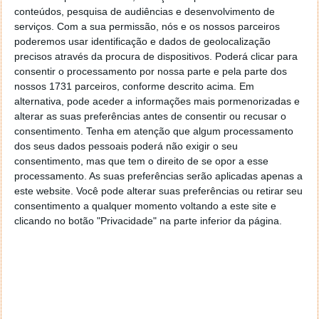
conteúdos, pesquisa de audiências e desenvolvimento de
Shiba Inu, a alternativa a Dogecoin que foi
serviços.
Com a sua permissão, nós e os nossos parceiros
um caso de sucesso
poderemos usar identificação e dados de geolocalização
precisos através da procura de dispositivos. Poderá clicar para
consentir o processamento por nossa parte e pela parte dos
Depois da enorme popularidade de Dogecoin, poucos
nossos 1731 parceiros, conforme descrito acima. Em
confiavam que haveria outra shitcoin capaz de lhe
alternativa, pode aceder a informações mais pormenorizadas e
fazer frente e de repetir o seu sucesso. Shiba Inu
alterar as suas preferências antes de consentir ou recusar o
surgiu para testar esse preconceito, com uma
consentimento.
Tenha em atenção que algum processamento
estratégia de marketing bastante eficaz e uma
dos seus dados pessoais poderá não exigir o seu
adesão de comunidades no Reddit e noutros
consentimento, mas que tem o direito de se opor a esse
espaços influentes da internet que foi bastante
processamento. As suas preferências serão aplicadas apenas a
este website. Você pode alterar suas preferências ou retirar seu
rápida.
consentimento a qualquer momento voltando a este site e
Shiba Inu começou mesmo a ser difundida como a
clicando no botão "Privacidade" na parte inferior da página.
“Doge Killer”, numa tentativa de focar em si todos os
holofotes dos media digitais e de provocar com
todas as suas armas o setor das meme coins. E foi
realmente bem-sucedida.
Além de ter uma estética que segue a linha de