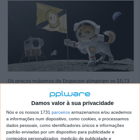
Os preços máximos de Dogecoin atingiram os $0,73
por token em maio de 2021. A Dogecoin perdeu
desde então 80% do seu valor, ainda que muitos
investidores antecipem uma nova explosão de preços
Damos valor à sua privacidade
que permita atingir novos ATH durante a próxima alt
Nós e os nossos 1731
parceiros
armazenamos e/ou acedemos
season (que poderá estar a poucos meses de
a informações num dispositivo, como cookies, e processamos
acontecer).
dados pessoais, como identificadores únicos e informações
padrão enviadas por um dispositivo para publicidade e
conteúdos personalizados, medição de publicidade e