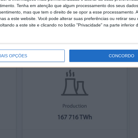
via CDECI
timento.
Tenha em atenção que algum processamento dos seus dados
nsentimento, mas que tem o direito de se opor a esse processamento. A
 o consumo excessivo de energia, uma vez que o
as a este website. Você pode alterar suas preferências ou retirar seu
as gráficas, ASICs e outros equipamentos passem
tando a este site e clicando no botão "Privacidade" na parte inferior 
minerar as tão desejadas Bitcoins.
AIS OPÇÕES
CONCORDO