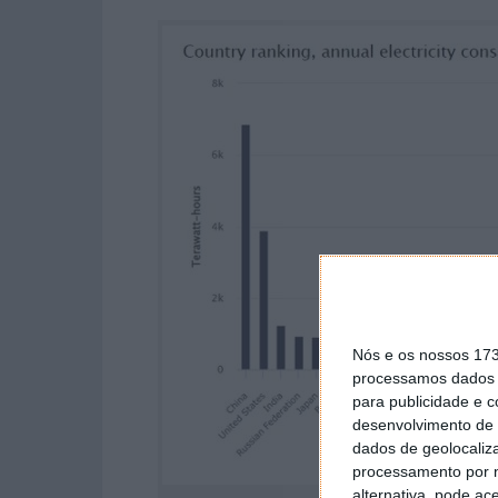
Nós e os nossos 17
processamos dados p
para publicidade e 
desenvolvimento de 
dados de geolocaliza
processamento por n
alternativa, pode ac