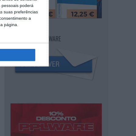
 pessoais poderá
s suas preferências
 consentimento a
da página.
NEWSLETTER PPLWARE