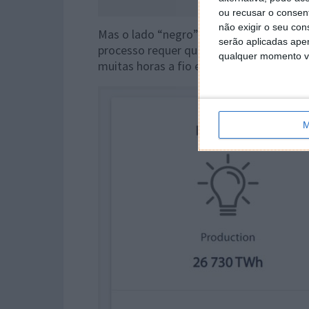
ou recusar o consen
não exigir o seu co
Mas o lado “negro” da questão é mesmo
serão aplicadas apen
processo requer que computadores, plac
qualquer momento vol
muitas horas a fio e sem parar a tentar 
M