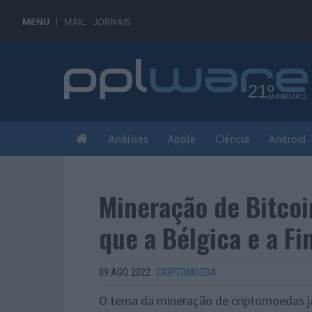
MENU
MAIL
JORNAIS
Análises
Apple
Ciência
Android
Mineração de Bitco
que a Bélgica e a Fi
09 AGO 2022
·
CRIPTOMOEDA
O tema da mineração de criptomoedas j