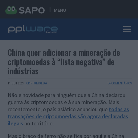
MENU
China quer adicionar a mineração de
criptomoedas à “lista negativa” de
indústrias
11 OUT 2021
·
CRIPTOMOEDA
54 COMENTÁRIOS
Não é novidade para ninguém que a China declarou
guerra às criptomoedas e à sua mineração. Mais
recentemente, o país asiático anunciou que
todas as
transações de criptomoedas são agora declaradas
ilegais
no território.
Mas o braço de ferro não se fica por aqui e a China