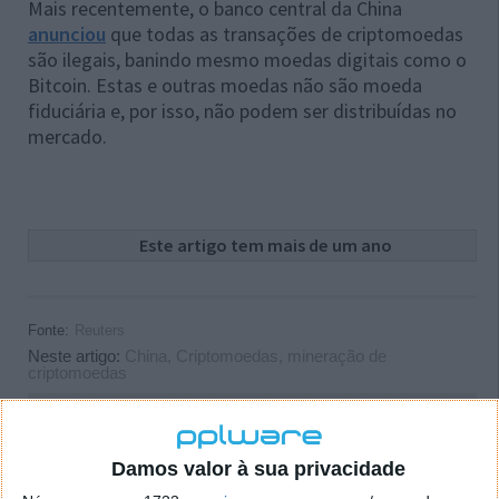
Mais recentemente, o banco central da China
anunciou
que todas as transações de criptomoedas
são ilegais, banindo mesmo moedas digitais como o
Bitcoin. Estas e outras moedas não são moeda
fiduciária e, por isso, não podem ser distribuídas no
mercado.
Este artigo tem mais de um ano
Fonte:
Reuters
Neste artigo:
China
,
Criptomoedas
,
mineração de
criptomoedas
Acompanhe o Pplware no Google Notícias
Damos valor à sua privacidade
Proponha uma correção, faça uma sugestão