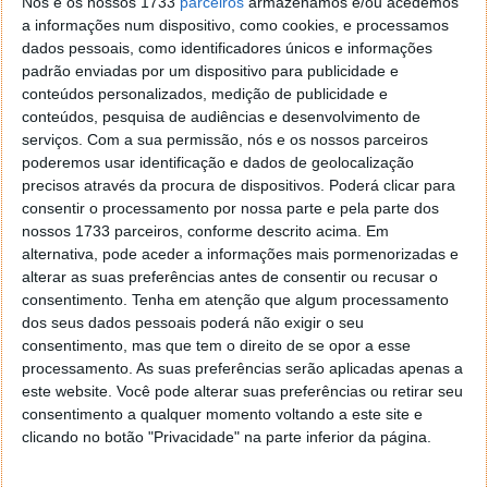
Nós e os nossos 1733
parceiros
armazenamos e/ou acedemos
a informações num dispositivo, como cookies, e processamos
dados pessoais, como identificadores únicos e informações
Autor:
Marisa Pinto
padrão enviadas por um dispositivo para publicidade e
conteúdos personalizados, medição de publicidade e
conteúdos, pesquisa de audiências e desenvolvimento de
serviços.
Com a sua permissão, nós e os nossos parceiros
PRÓXIMO ARTIGO
poderemos usar identificação e dados de geolocalização
Agora são as especificações do OnePlus 9RT que
precisos através da procura de dispositivos. Poderá clicar para
foram oficialmente reveladas
consentir o processamento por nossa parte e pela parte dos
nossos 1733 parceiros, conforme descrito acima. Em
alternativa, pode aceder a informações mais pormenorizadas e
alterar as suas preferências antes de consentir ou recusar o
ARTIGO ANTERIOR
consentimento.
Tenha em atenção que algum processamento
Nintendo Switch OLED traz película de ecrã que não
dos seus dados pessoais poderá não exigir o seu
deve ser removida
consentimento, mas que tem o direito de se opor a esse
processamento. As suas preferências serão aplicadas apenas a
este website. Você pode alterar suas preferências ou retirar seu
consentimento a qualquer momento voltando a este site e
clicando no botão "Privacidade" na parte inferior da página.