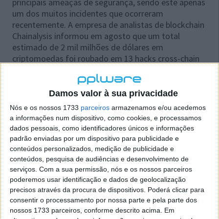
principais ameaças de segurança, sendo este apenas
um dos muitos incidentes que ocorreram
recentemente. A empresa de analistas de blockchain
Chainalysis informou em agosto que um total
estimado de 2 mil milhões de dólares em
criptomoedas foi roubado em 13 hacks cross-chain
bridge. Aproximadamente 69% dessa quantia foi
roubada este ano.
Damos valor à sua privacidade
Nós e os nossos 1733
parceiros
armazenamos e/ou acedemos
a informações num dispositivo, como cookies, e processamos
Este artigo tem mais de um ano
dados pessoais, como identificadores únicos e informações
padrão enviadas por um dispositivo para publicidade e
conteúdos personalizados, medição de publicidade e
conteúdos, pesquisa de audiências e desenvolvimento de
Acompanhe o Pplware no Google Notícias
serviços.
Com a sua permissão, nós e os nossos parceiros
poderemos usar identificação e dados de geolocalização
precisos através da procura de dispositivos. Poderá clicar para
Proponha uma correção, faça uma sugestão
consentir o processamento por nossa parte e pela parte dos
nossos 1733 parceiros, conforme descrito acima. Em