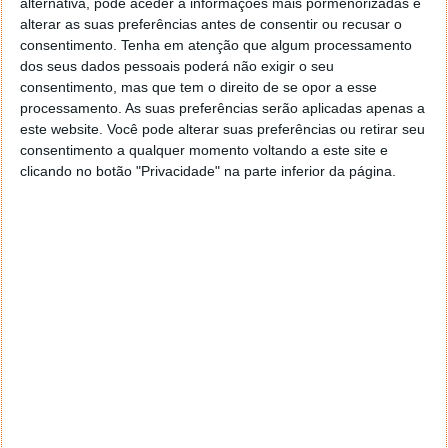
Autor:
Maria Inês Coelho
alternativa, pode aceder a informações mais pormenorizadas e
alterar as suas preferências antes de consentir ou recusar o
consentimento.
Tenha em atenção que algum processamento
dos seus dados pessoais poderá não exigir o seu
Tags:
Binance
criptomoeda
exploit
consentimento, mas que tem o direito de se opor a esse
processamento. As suas preferências serão aplicadas apenas a
este website. Você pode alterar suas preferências ou retirar seu
consentimento a qualquer momento voltando a este site e
PRÓXIMO ARTIGO
clicando no botão "Privacidade" na parte inferior da página.
Roubo de contas do WhatsApp? Meta leva a tribunal
programadores de apps alternativas
ARTIGO ANTERIOR
Para ter uma gráfica Intel Arc vai precisar de um
processador Core 10 ou Ryzen 3000