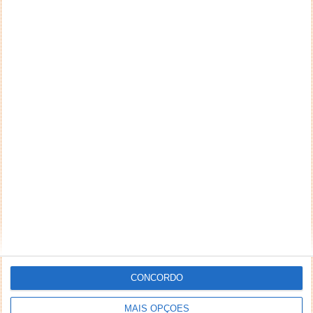
desde já, no direito de excluir comentários e textos
que julgar ofensivos, difamatórios, caluniosos,
preconceituosos ou de alguma forma prejudiciais a
terceiros. Textos de caráter promocional ou
inseridos no sistema sem a devida identificação do
seu autor (nome completo e endereço válido de
email) também poderão ser excluídos.
PUB
CONCORDO
MAIS OPÇÕES