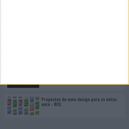
Nano Banana 2 chegou ao Google Earth para criar
imagens realistas com IA
Google Pixel 11 Pro - The Next Obvious
Move
Propostas de novo design para as notas
euro - BCE