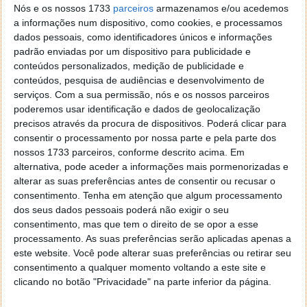
passeio até ao contentor do lixo". Engle disse que o
Nós e os nossos 1733
parceiros
armazenamos e/ou acedemos
facto de um objeto descartado voltar e atingir a
a informações num dispositivo, como cookies, e processamos
Estação Espacial era "uma possibilidade assustadora
dados pessoais, como identificadores únicos e informações
no estranho domínio da mecânica orbital".
padrão enviadas por um dispositivo para publicidade e
conteúdos personalizados, medição de publicidade e
Segundo o engenheiro da NASA, os cálculos sugerem
conteúdos, pesquisa de audiências e desenvolvimento de
que empurrar um objeto para longe "os 5 cm por
serviços.
Com a sua permissão, nós e os nossos parceiros
poderemos usar identificação e dados de geolocalização
segundo dentro de um cone de 30 graus centrado
precisos através da procura de dispositivos. Poderá clicar para
numa linha diretamente oposta à direção em que a
consentir o processamento por nossa parte e pela parte dos
ISS viajava enquanto orbitava a Terra seria suficiente"
nossos 1733 parceiros, conforme descrito acima. Em
para uma eliminação segura.
alternativa, pode aceder a informações mais pormenorizadas e
alterar as suas preferências antes de consentir ou recusar o
consentimento.
Tenha em atenção que algum processamento
dos seus dados pessoais poderá não exigir o seu
consentimento, mas que tem o direito de se opor a esse
processamento. As suas preferências serão aplicadas apenas a
este website. Você pode alterar suas preferências ou retirar seu
consentimento a qualquer momento voltando a este site e
clicando no botão "Privacidade" na parte inferior da página.