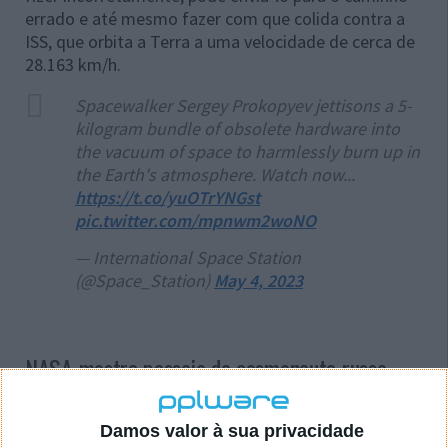
errado e até mesmo fazer com que colida contra a
ISS, que orbita a Terra a uma velocidade de cerca de
28.163 km/h.
Spacewalker Sergey Prokopyev jettisons a 5-
kilogram bundle of obsolete hardware into
the vacuum of space to harmlessly burn up in
the Earth's atmosphere. Watch now...
https://t.co/yuOTrYNGst
pic.twitter.com/mpnwm2woNO
— International Space Station
(@Space_Station)
May 4, 2023
NASA mostra passeio de cosmonauta russo
O veterano engenheiro da NASA Mike Engle
explicou
Damos valor à sua privacidade
como se faz
, descrevendo-o como "um simples