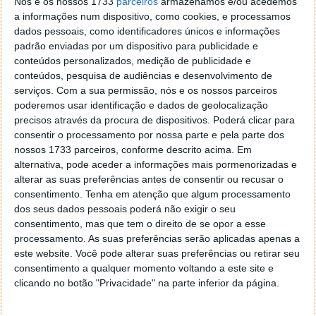
Nós e os nossos 1733
parceiros
armazenamos e/ou acedemos
a informações num dispositivo, como cookies, e processamos
NASA tem novo líder... escolhido por Donald
dados pessoais, como identificadores únicos e informações
Trump
padrão enviadas por um dispositivo para publicidade e
conteúdos personalizados, medição de publicidade e
A proposta surge em clara contradição com
conteúdos, pesquisa de audiências e desenvolvimento de
serviços.
Com a sua permissão, nós e os nossos parceiros
declarações recentes do nomeado para liderar a
poderemos usar identificação e dados de geolocalização
NASA, Jared Isaacman, que afirmou querer reforçar o
precisos através da procura de dispositivos. Poderá clicar para
papel científico da agência.
consentir o processamento por nossa parte e pela parte dos
nossos 1733 parceiros, conforme descrito acima. Em
A comunidade científica reagiu com preocupação. A
alternativa, pode aceder a informações mais pormenorizadas e
Planetary Society alerta para “o fim prematuro de
alterar as suas preferências antes de consentir ou recusar o
dezenas de missões produtivas”, enquanto a
consentimento.
Tenha em atenção que algum processamento
Sociedade Astronómica Americana teme a perda da
dos seus dados pessoais poderá não exigir o seu
liderança científica dos EUA.
consentimento, mas que tem o direito de se opor a esse
processamento. As suas preferências serão aplicadas apenas a
Vários congressistas classificaram a proposta como
este website. Você pode alterar suas preferências ou retirar seu
“perigosa” e “inaceitável”. Até
Elon Musk expressou
consentimento a qualquer momento voltando a este site e
preocupação
, considerando os cortes
clicando no botão "Privacidade" na parte inferior da página.
“perturbadores”.