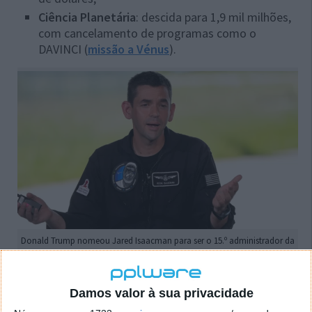
Ciência Planetária
: descida para 1,9 mil milhões,
com cancelamento de programas como o
DAVINCI (
missão a Vénus
).
Donald Trump nomeou Jared Isaacman para ser o 15.º administrador da
NASA no final do ano passado. Se for confirmada, o empresário
tecnológico tornar-se-á a pessoa mais jovem a liderar a agência espacial
que pretende levar os astronautas de volta à Lua e um dos poucos
Damos valor à sua privacidade
administradores que já entrou em órbita.