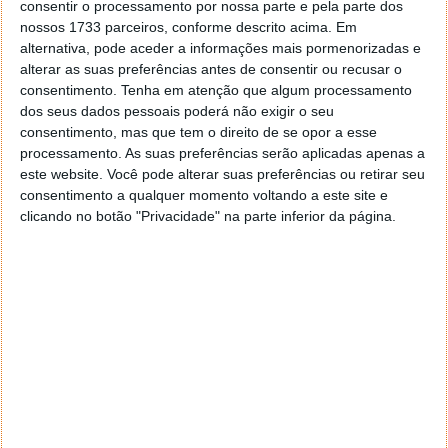
consentir o processamento por nossa parte e pela parte dos
paisagem de neve. A lava mais fria expelida em
nossos 1733 parceiros, conforme descrito acima. Em
janeiro perto de Grindavík parece preta em contraste
alternativa, pode aceder a informações mais pormenorizadas e
com as erupções mais recentes.
alterar as suas preferências antes de consentir ou recusar o
consentimento.
Tenha em atenção que algum processamento
Segundo a NASA, apesar da localização relativamente
dos seus dados pessoais poderá não exigir o seu
remota da fissura, o fluxo de lava representou
consentimento, mas que tem o direito de se opor a esse
desafios para a infraestrutura próxima. Enquanto
processamento. As suas preferências serão aplicadas apenas a
grande parte da lava fluía para o leste, para áreas
este website. Você pode alterar suas preferências ou retirar seu
despovoadas, alguns riachos invadiram o oeste, em
consentimento a qualquer momento voltando a este site e
clicando no botão "Privacidade" na parte inferior da página.
direção à central e ao spa.
Este artigo tem mais de um ano
Imagem:
Earth Observatory NASA
Neste artigo:
erupção
,
nasa