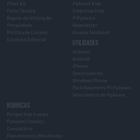
Press Kit
Pplware Kids
Ficha Técnica
Empresas Hoje
Regras de Utilização
PiPplware
Privacidade
Newsletter
Política de Cookies
Grupos Facebook
Estatuto Editorial
UTILIDADES
Análises
Android
iPhone
Questionários
Windows Phone
Pack Raspberry Pi Pplware
Velocímetro do Pplware
RUBRICAS
Porque hoje é sexta
Pplware Classics…
Consultório
Passatempos/Resultados