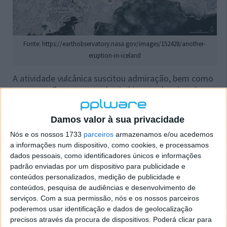
Fonte: https://earthobservatory.nasa.gov/images/152428/another-
eruption-in-iceland
A atividade vulcânica suscitou admiração, bem como
preocupação, por parte dos habitantes locais e dos
especialistas, uma vez que estava a acontecer a norte
da aldeia piscatória de Grindavík, e a leste da central
Damos valor à sua privacidade
elétrica de Svartsengi e do spa geotérmico
Blue
Nós e os nossos 1733
parceiros
armazenamos e/ou acedemos
Lagoon.
a informações num dispositivo, como cookies, e processamos
dados pessoais, como identificadores únicos e informações
A NASA captou a imagem no dia 10 de fevereiro,
padrão enviadas por um dispositivo para publicidade e
utilizando tecnologia avançada de satélite, o
conteúdos personalizados, medição de publicidade e
Operational Land Imager-2 (OLI-2) da NASA, a bordo
conteúdos, pesquisa de audiências e desenvolvimento de
do Landsat 9.
serviços.
Com a sua permissão, nós e os nossos parceiros
poderemos usar identificação e dados de geolocalização
Combinando observações infravermelhas e visíveis, a
precisos através da procura de dispositivos. Poderá clicar para
NASA mostra a assinatura térmica da lava contra a